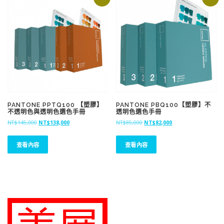
$
$
1
1
5
5
,
,
8
0
0
0
0
0
。
。
PANTONE PPTQ100 【塑膠】
PANTONE PBQ100【塑膠】不
不透明色與透明色選色手冊
透明色選色手冊
原
目
原
目
NT$
145,000
NT$
138,000
NT$
85,000
NT$
82,000
始
前
始
前
價
價
價
價
查看內容
查看內容
格
格
格
格
：
：
：
：
N
N
N
N
T
T
T
T
$
$
$
$
1
1
8
8
4
3
5
2
5
8
,
,
,
,
0
0