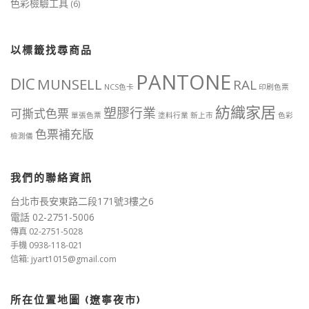
色彩檢驗工具
(6)
以標籤找尋商品
PANTONE
DIC
MUNSELL
RAL
NCS色卡
印刷色票
紡織家居
塑膠行業
可撕式色票
單張色票
塗料行業
新上市
色彩
色票補充版
檢測儀
我們的聯絡資訊
台北市長安東路二段171號3樓之6
電話 02-2751-5006
傳真 02-2751-5028
手機 0938-118-021
信箱: jyart1015@gmail.com
所在位置地圖 (遼寧夜市)