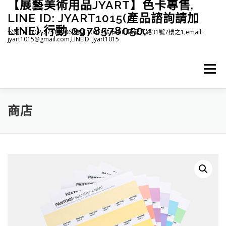
【展藝美術用品JYART】色卡專售,
跳
至
LINE ID: JYART1015(產品諮詢請加
主
LINE),行動 0978578050,
公司(TEL):02-27515006,地址:104台北市中山區龍江路31號7樓之1,email:
要
jyart1015@gmail.com,LINEID: jyart1015
內
容
選單
商店
首頁
紡織系列
印刷系列
塑膠系列
商店
下載
登入(註冊)
臉書粉絲專頁