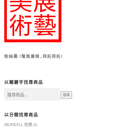
0
0
0
0
0
0
0
0
0
0
。
。
。
。
粉絲團 (幫推廣辣…拜託拜託)
以關鍵字找尋商品
搜
搜尋
尋
關
鍵
字:
以分類找尋商品
MUNSELL 色票
(5)