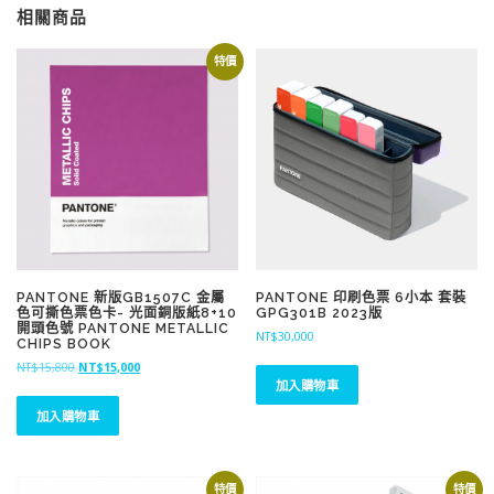
相關商品
特價
PANTONE 新版GB1507C 金屬
PANTONE 印刷色票 6小本 套裝
色可撕色票色卡- 光面銅版紙8+10
GPG301B 2023版
開頭色號 PANTONE METALLIC
NT$
30,000
CHIPS BOOK
原
目
NT$
15,800
NT$
15,000
加入購物車
始
前
價
價
加入購物車
格
格
：
：
N
N
T
T
特價
特價