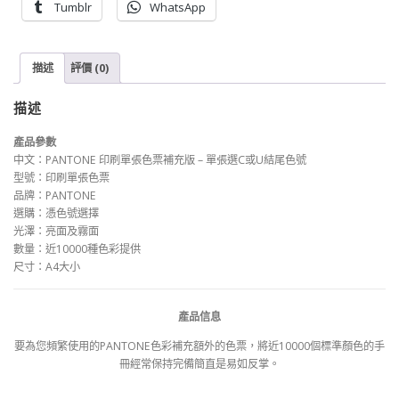
Tumblr
WhatsApp
版
-
單
張
描述
評價 (0)
選
C
描述
或
U
產品參數
結
中文：PANTONE 印刷單張色票補充版 – 單張選C或U結尾色號
尾
型號：印刷單張色票
色
品牌：PANTONE
號
選購：憑色號選擇
數
光澤：亮面及霧面
量
數量：近10000種色彩提供
尺寸：A4大小
產品信息
要為您頻繁使用的PANTONE色彩補充額外的色票，將近10000個標準顏色的手
冊經常保持完備簡直是易如反掌。