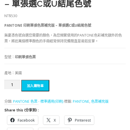
– 單張選C或U結尾色號
NT$
530
PANTONE 印刷單張色票補充版 – 單張選C或U結尾色號
無憂憑色號自選您需要的顏色，為您頻繁使用的PANTONE色彩補充額外的色
票，將近萬個標準顏色的手冊經常保持完備簡直是易如反掌。
型號：
印刷單張色票
產地：美國
PANTONE
加入購物車
印
刷
單
分類:
PANTONE 色票 - 標準通用(印刷)
標籤:
PANTONE
,
色票補充版
張
Share this (分享到) :
色
票
Facebook
X
Pinterest
補
充