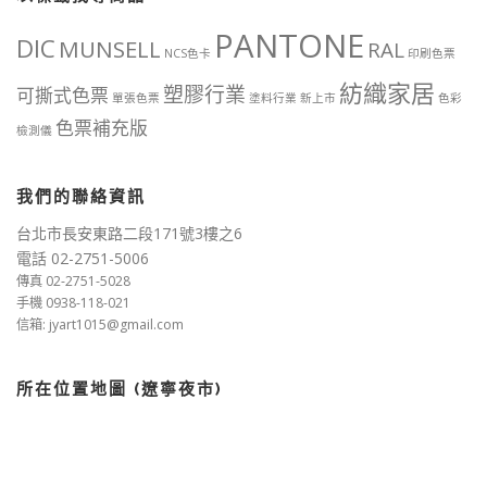
PANTONE
DIC
MUNSELL
RAL
NCS色卡
印刷色票
紡織家居
塑膠行業
可撕式色票
單張色票
塗料行業
新上市
色彩
色票補充版
檢測儀
我們的聯絡資訊
台北市長安東路二段171號3樓之6
電話 02-2751-5006
傳真 02-2751-5028
手機 0938-118-021
信箱: jyart1015@gmail.com
所在位置地圖 (遼寧夜市)