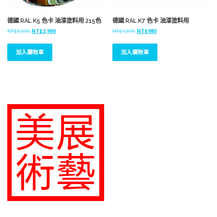
德國 RAL K5 色卡 油漆塗料用 215色
德國 RAL K7 色卡 油漆塗料用
原
目
原
目
NT$
3,500
NT$
2,900
NT$
1,500
NT$
980
始
前
始
前
價
價
價
價
加入購物車
加入購物車
格
格
格
格
：
：
：
：
N
N
N
N
T
T
T
T
$
$
$
$
3
2
1
9
,
,
,
8
5
9
5
0
0
0
0
。
0
0
0
。
。
。