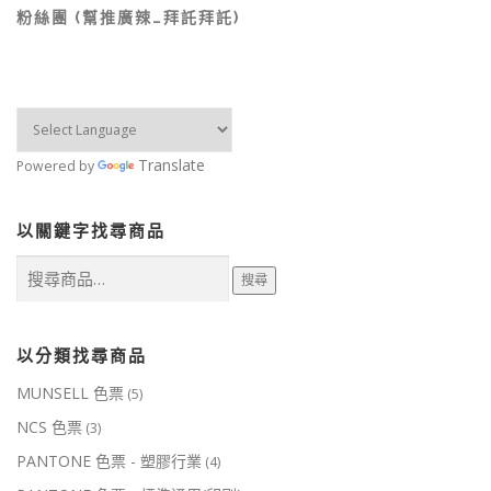
粉絲團 (幫推廣辣…拜託拜託)
Translate
Powered by
以關鍵字找尋商品
搜
搜尋
尋
關
鍵
字:
以分類找尋商品
MUNSELL 色票
(5)
NCS 色票
(3)
PANTONE 色票 - 塑膠行業
(4)