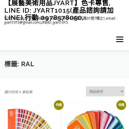
【展藝美術用品JYART】色卡專售,
跳
至
LINE ID: JYART1015(產品諮詢請加
主
LINE),行動 0978578050,
公司(TEL):02-27515006,地址:104台北市中山區龍江路31號7樓之1,email:
要
jyart1015@gmail.com,LINEID: jyart1015
內
容
選單
首頁
紡織系列
印刷系列
塑膠系列
商店
標籤:
RAL
下載
登入(註冊)
臉書粉絲專頁
顯示所有 4 筆結果
特價
特價