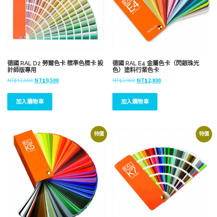
德國 RAL D2 勞爾色卡 標準色標卡 設
德國 RAL E4 金屬色卡（閃銀珠光
計師版專用
色）塗料行業色卡
原
目
原
目
NT$
12,000
NT$
9,500
NT$
2,900
NT$
2,800
始
前
始
前
價
價
價
價
加入購物車
加入購物車
格
格
格
格
：
：
：
：
N
N
N
N
T
T
T
T
特價
特價
$
$
$
$
1
9
2
2
2
,
,
,
,
5
9
8
0
0
0
0
0
0
0
0
0
。
。
。
。