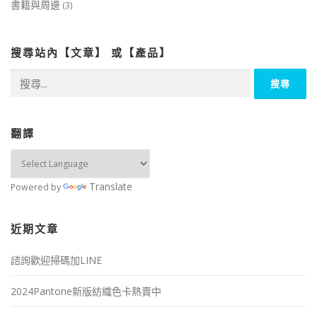
書籍與周邊
(3)
搜尋站內【文章】 或【產品】
搜
尋
關
鍵
字:
翻譯
Translate
Powered by
近期文章
諮詢歡迎掃碼加LINE
2024Pantone新版紡織色卡熱賣中