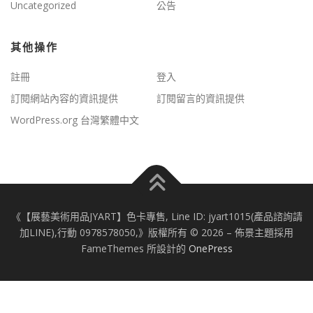
Uncategorized
公告
其他操作
註冊
登入
訂閱網站內容的資訊提供
訂閱留言的資訊提供
WordPress.org 台灣繁體中文
《【展藝美術用品JYART】色卡專售, Line ID: jyart1015(產品諮詢請
加LINE),行動 0978578050,》版權所有 © 2026
–
佈景主題採用
FameThemes 所設計的
OnePress