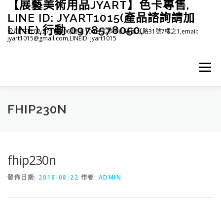
【展藝美術用品JYART】色卡專售,
跳
至
LINE ID: JYART1015(產品諮詢請加
主
LINE),行動 0978578050,
公司(TEL):02-27515006,地址:104台北市中山區龍江路31號7樓之1,email:
要
jyart1015@gmail.com,LINEID: jyart1015
內
容
選單
首頁
紡織系列
印刷系列
塑膠系列
商店
FHIP230N
下載
登入(註冊)
臉書粉絲專頁
fhip230n
發佈日期:
2018-08-22
作者:
ADMIN