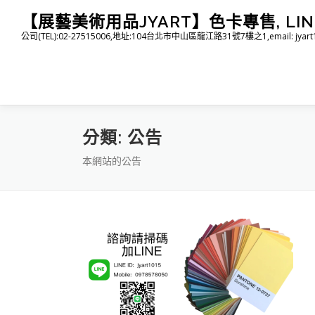
跳
【展藝美術用品JYART】色卡專售, LINE I
至
公司(TEL):02-27515006,地址:104台北市中山區龍江路31號7樓之1,email: jyart1015
主
要
內
容
分類:
公告
本網站的公告