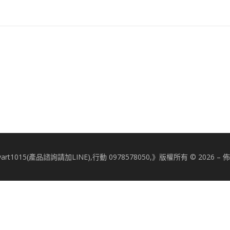
art1015(產品諮詢請加LINE),行動 0978578050,》版權所有 © 2026
–
佈