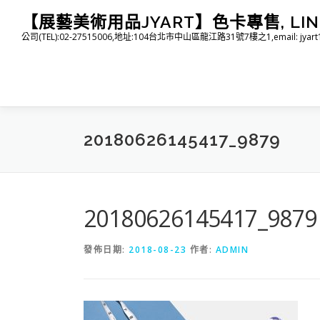
跳
【展藝美術用品JYART】色卡專售, LINE I
至
公司(TEL):02-27515006,地址:104台北市中山區龍江路31號7樓之1,email: jyart1015
主
要
內
容
20180626145417_9879
20180626145417_9879
發佈日期:
2018-08-23
作者:
ADMIN