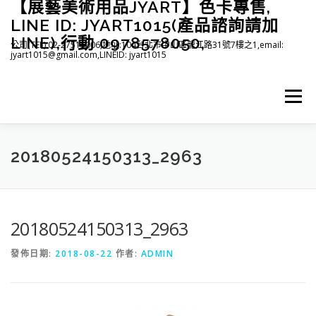
【展藝美術用品JYART】色卡專售,
跳
至
LINE ID: JYART1015(產品諮詢請加
主
LINE),行動 0978578050,
公司(TEL):02-27515006,地址:104台北市中山區龍江路31號7樓之1,email:
要
jyart1015@gmail.com,LINEID: jyart1015
內
容
選單
首頁
紡織系列
印刷系列
塑膠系列
商店
20180524150313_2963
下載
登入(註冊)
臉書粉絲專頁
20180524150313_2963
發佈日期:
2018-08-22
作者:
ADMIN