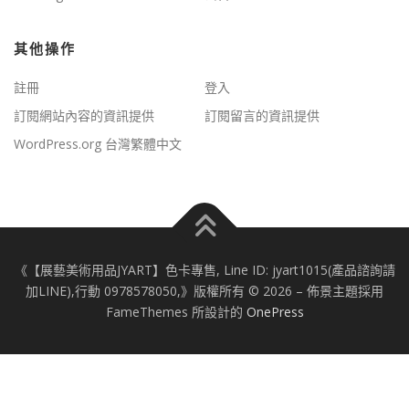
其他操作
註冊
登入
訂閱網站內容的資訊提供
訂閱留言的資訊提供
WordPress.org 台灣繁體中文
《【展藝美術用品JYART】色卡專售, Line ID: jyart1015(產品諮詢請
加LINE),行動 0978578050,》版權所有 © 2026
–
佈景主題採用
FameThemes 所設計的
OnePress