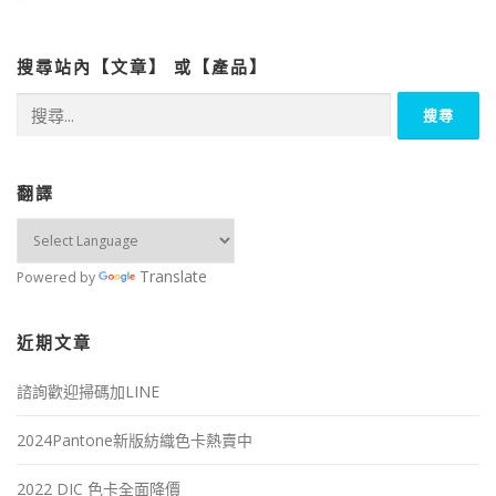
搜尋站內【文章】 或【產品】
搜
尋
關
鍵
字:
翻譯
Translate
Powered by
近期文章
諮詢歡迎掃碼加LINE
2024Pantone新版紡織色卡熱賣中
2022 DIC 色卡全面降價