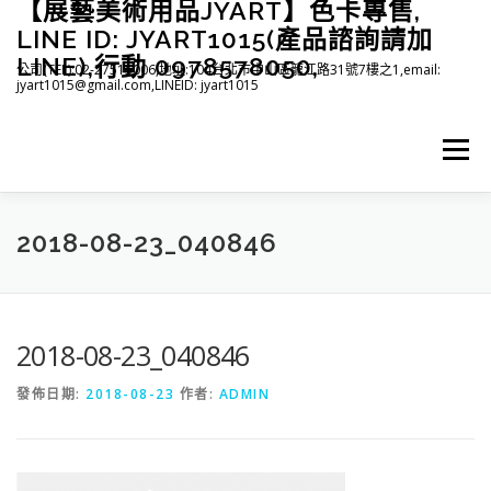
【展藝美術用品JYART】色卡專售,
跳
至
LINE ID: JYART1015(產品諮詢請加
主
LINE),行動 0978578050,
公司(TEL):02-27515006,地址:104台北市中山區龍江路31號7樓之1,email:
要
jyart1015@gmail.com,LINEID: jyart1015
內
容
選單
首頁
紡織系列
印刷系列
塑膠系列
商店
2018-08-23_040846
下載
登入(註冊)
臉書粉絲專頁
2018-08-23_040846
發佈日期:
2018-08-23
作者:
ADMIN