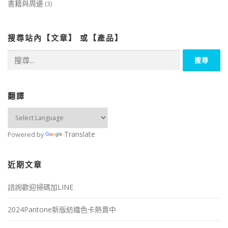
書籍與周邊
(3)
搜尋站內【文章】 或【產品】
搜
尋
關
鍵
字:
翻譯
Translate
Powered by
近期文章
諮詢歡迎掃碼加LINE
2024Pantone新版紡織色卡熱賣中