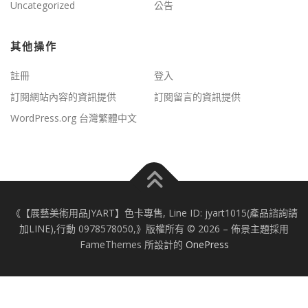
Uncategorized
公告
其他操作
註冊
登入
訂閱網站內容的資訊提供
訂閱留言的資訊提供
WordPress.org 台灣繁體中文
《【展藝美術用品JYART】色卡專售, Line ID: jyart1015(產品諮詢請
加LINE),行動 0978578050,》版權所有 © 2026
–
佈景主題採用
FameThemes 所設計的
OnePress