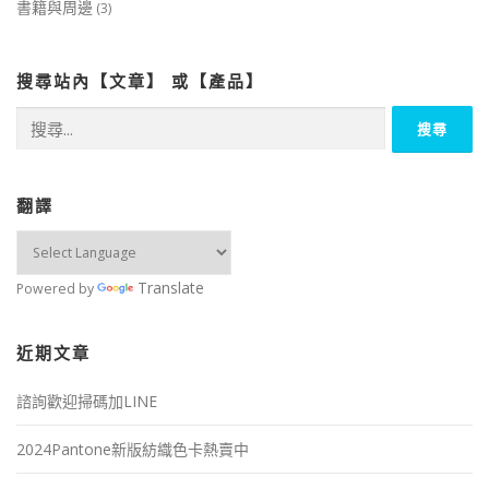
書籍與周邊
(3)
搜尋站內【文章】 或【產品】
搜
尋
關
鍵
字:
翻譯
Translate
Powered by
近期文章
諮詢歡迎掃碼加LINE
2024Pantone新版紡織色卡熱賣中