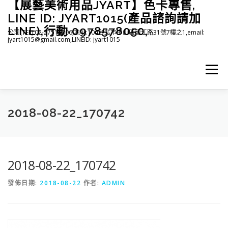
【展藝美術用品JYART】色卡專售,
跳
至
LINE ID: JYART1015(產品諮詢請加
主
LINE),行動 0978578050,
公司(TEL):02-27515006,地址:104台北市中山區龍江路31號7樓之1,email:
要
jyart1015@gmail.com,LINEID: jyart1015
內
容
選單
首頁
紡織系列
印刷系列
塑膠系列
商店
2018-08-22_170742
下載
登入(註冊)
臉書粉絲專頁
2018-08-22_170742
發佈日期:
2018-08-22
作者:
ADMIN