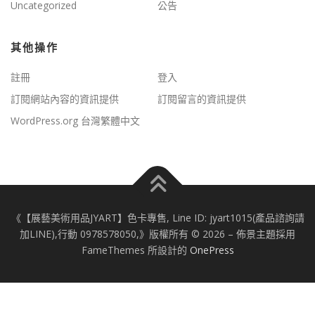
Uncategorized
公告
其他操作
註冊
登入
訂閱網站內容的資訊提供
訂閱留言的資訊提供
WordPress.org 台灣繁體中文
《【展藝美術用品JYART】色卡專售, Line ID: jyart1015(產品諮詢請
加LINE),行動 0978578050,》版權所有 © 2026
–
佈景主題採用
FameThemes 所設計的
OnePress