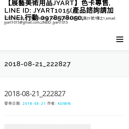
【展藝美術用品JYART】色卡專售,
跳
至
LINE ID: JYART1015(產品諮詢請加
主
LINE),行動 0978578050,
公司(TEL):02-27515006,地址:104台北市中山區龍江路31號7樓之1,email:
要
jyart1015@gmail.com,LINEID: jyart1015
內
容
選單
首頁
紡織系列
印刷系列
塑膠系列
商店
2018-08-21_222827
下載
登入(註冊)
臉書粉絲專頁
2018-08-21_222827
發佈日期:
2018-08-21
作者:
ADMIN