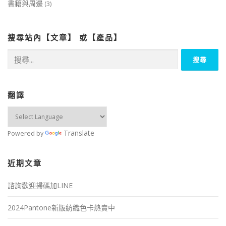
書籍與周邊
(3)
搜尋站內【文章】 或【產品】
搜
尋
關
鍵
字:
翻譯
Translate
Powered by
近期文章
諮詢歡迎掃碼加LINE
2024Pantone新版紡織色卡熱賣中