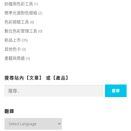
紡織用色彩工具
(1)
標準光源對色燈箱
(2)
色彩檢驗工具
(6)
數位色彩管理工具
(0)
新品上市
(35)
其他色卡
(3)
書籍與周邊
(3)
搜尋站內【文章】 或【產品】
搜
尋
關
鍵
字:
翻譯