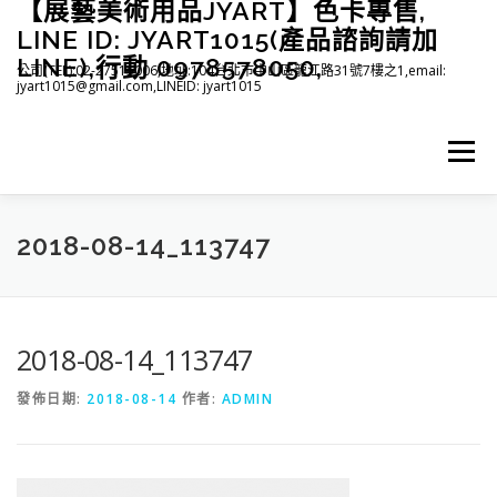
【展藝美術用品JYART】色卡專售,
跳
至
LINE ID: JYART1015(產品諮詢請加
主
LINE),行動 0978578050,
公司(TEL):02-27515006,地址:104台北市中山區龍江路31號7樓之1,email:
要
jyart1015@gmail.com,LINEID: jyart1015
內
容
選單
首頁
紡織系列
印刷系列
塑膠系列
商店
2018-08-14_113747
下載
登入(註冊)
臉書粉絲專頁
2018-08-14_113747
發佈日期:
2018-08-14
作者:
ADMIN