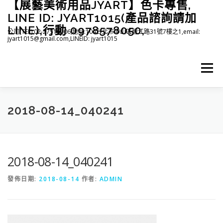
【展藝美術用品JYART】色卡專售,
跳
至
LINE ID: JYART1015(產品諮詢請加
主
LINE),行動 0978578050,
公司(TEL):02-27515006,地址:104台北市中山區龍江路31號7樓之1,email:
要
jyart1015@gmail.com,LINEID: jyart1015
內
容
選單
首頁
紡織系列
印刷系列
塑膠系列
商店
2018-08-14_040241
下載
登入(註冊)
臉書粉絲專頁
2018-08-14_040241
發佈日期:
2018-08-14
作者:
ADMIN