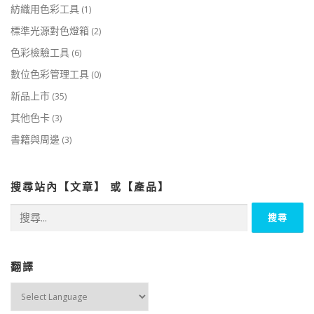
紡織用色彩工具
(1)
標準光源對色燈箱
(2)
色彩檢驗工具
(6)
數位色彩管理工具
(0)
新品上市
(35)
其他色卡
(3)
書籍與周邊
(3)
搜尋站內【文章】 或【產品】
搜
尋
關
鍵
字:
翻譯