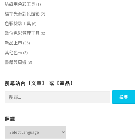
紡織用色彩工具
(1)
標準光源對色燈箱
(2)
色彩檢驗工具
(6)
數位色彩管理工具
(0)
新品上市
(35)
其他色卡
(3)
書籍與周邊
(3)
搜尋站內【文章】 或【產品】
搜
尋
關
鍵
字:
翻譯