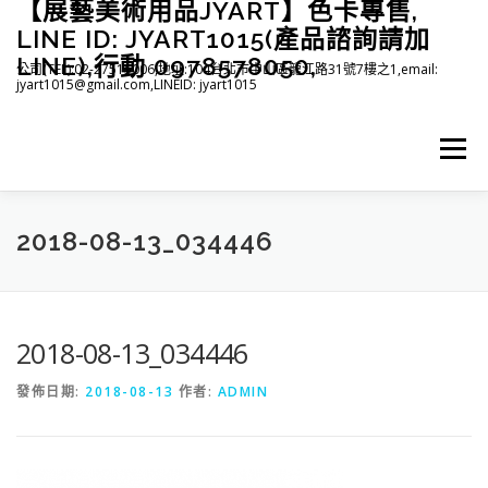
【展藝美術用品JYART】色卡專售,
跳
至
LINE ID: JYART1015(產品諮詢請加
主
LINE),行動 0978578050,
公司(TEL):02-27515006,地址:104台北市中山區龍江路31號7樓之1,email:
要
jyart1015@gmail.com,LINEID: jyart1015
內
容
選單
首頁
紡織系列
印刷系列
塑膠系列
商店
2018-08-13_034446
下載
登入(註冊)
臉書粉絲專頁
2018-08-13_034446
發佈日期:
2018-08-13
作者:
ADMIN