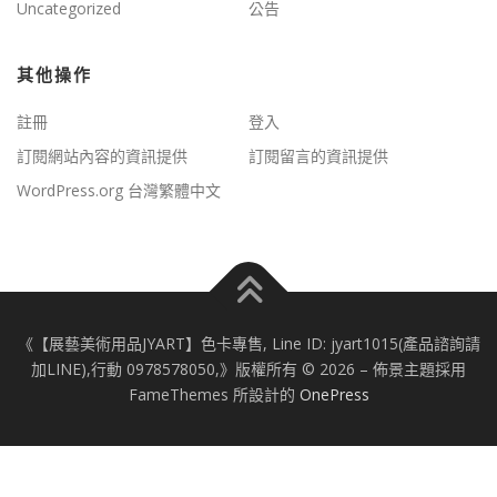
Uncategorized
公告
其他操作
註冊
登入
訂閱網站內容的資訊提供
訂閱留言的資訊提供
WordPress.org 台灣繁體中文
《【展藝美術用品JYART】色卡專售, Line ID: jyart1015(產品諮詢請
加LINE),行動 0978578050,》版權所有 © 2026
–
佈景主題採用
FameThemes 所設計的
OnePress