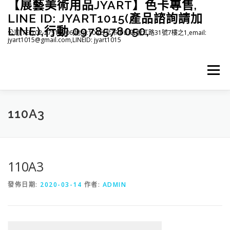
【展藝美術用品JYART】色卡專售,
跳
至
LINE ID: JYART1015(產品諮詢請加
主
LINE),行動 0978578050,
公司(TEL):02-27515006,地址:104台北市中山區龍江路31號7樓之1,email:
要
jyart1015@gmail.com,LINEID: jyart1015
內
容
選單
首頁
紡織系列
印刷系列
塑膠系列
商店
110A3
下載
登入(註冊)
臉書粉絲專頁
110A3
發佈日期:
2020-03-14
作者:
ADMIN