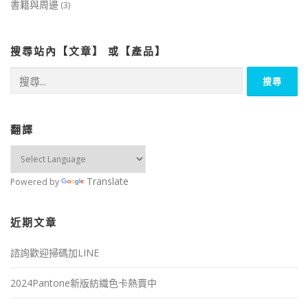
書籍與周邊
(3)
搜尋站內【文章】 或【產品】
搜
尋
關
鍵
字:
翻譯
Translate
Powered by
近期文章
諮詢歡迎掃碼加LINE
2024Pantone新版紡織色卡熱賣中