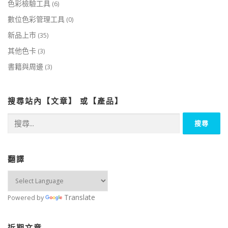
色彩檢驗工具
(6)
數位色彩管理工具
(0)
新品上市
(35)
其他色卡
(3)
書籍與周邊
(3)
搜尋站內【文章】 或【產品】
搜
尋
關
鍵
字:
翻譯
Translate
Powered by