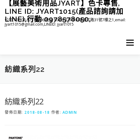
【展藝美術用品JYART】色卡專售,
跳
至
LINE ID: JYART1015(產品諮詢請加
主
LINE),行動 0978578050,
公司(TEL):02-27515006,地址:104台北市中山區龍江路31號7樓之1,email:
要
jyart1015@gmail.com,LINEID: jyart1015
內
容
選單
首頁
紡織系列
印刷系列
塑膠系列
商店
紡織系列22
下載
登入(註冊)
臉書粉絲專頁
紡織系列22
發佈日期:
2018-08-18
作者:
ADMIN