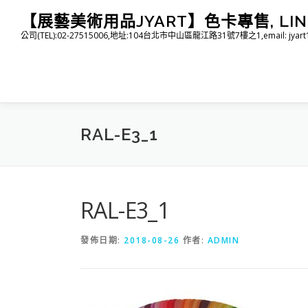
跳
【展藝美術用品JYART】色卡專售, LINE I
至
公司(TEL):02-27515006,地址:104台北市中山區龍江路31號7樓之1,email: jyart1015
主
要
內
容
RAL-E3_1
RAL-E3_1
發佈日期:
2018-08-26
作者:
ADMIN