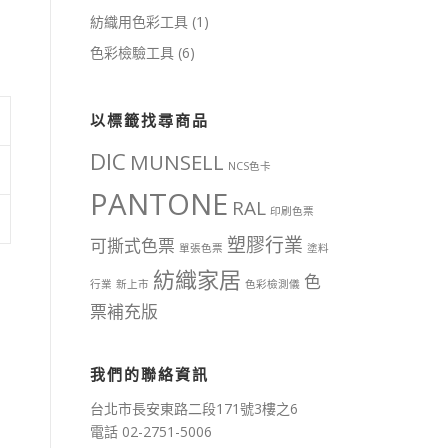
紡織用色彩工具
(1)
色彩檢驗工具
(6)
以標籤找尋商品
DIC
MUNSELL
NCS色卡
PANTONE
RAL
印刷色票
塑膠行業
可撕式色票
單張色票
塗料
紡織家居
色
行業
新上市
色彩檢測儀
票補充版
我們的聯絡資訊
台北市長安東路二段171號3樓之6
電話 02-2751-5006