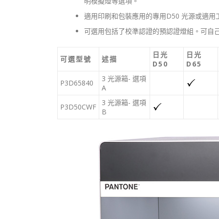
明模擬燈等選項。
適用印刷和包裝應用的專用D50 光源或適用
可選用包括了校準認證的預認證燈組。可自
日光
日光
可選型號
述描
D50
D65
3 光源箱- 選項
P3D65840
A
3 光源箱- 選項
P3D50CWF
B