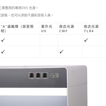
工業應用的專用D65 光源。
己安裝，也可以求助千通彩技術人員。
“A”鹵鎢燈（居家照
紫外光
商店光源
商店光源
明）
UV
CWF
TL84