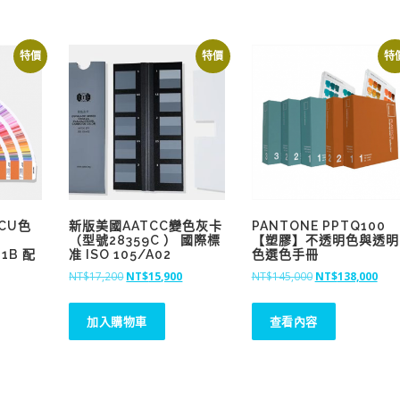
特價
特價
特
 CU色
新版美國AATCC變色灰卡
PANTONE PPTQ100
色
（型號28359C ） 國際標
【塑膠】不透明色與透明
01B 配
准 ISO 105/A02
色選色手冊
原
目
原
目
NT$
17,200
NT$
15,900
NT$
145,000
NT$
138,000
始
前
始
前
價
價
價
價
加入購物車
查看內容
格
格
格
格
：
：
：
：
N
N
N
N
T
T
T
T