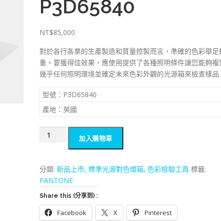
P3D65840
NT$
85,000
對於各行各業的生產製造和質量控製而言，準確的色彩舉足
重。要獲得佳效果，應使用提供了各種照明條件讓您能夠複
幾乎任何照明環境並確定未來色彩外觀的光源箱來檢查樣品
型號：
P3D65840
產地：英國
PANTONE
加入購物車
3
光
源
分類:
新品上市
,
標準光源對色燈箱
,
色彩檢驗工具
標籤:
箱
PANTONE
D65
Share this (分享到) :
主
光
Facebook
X
Pinterest