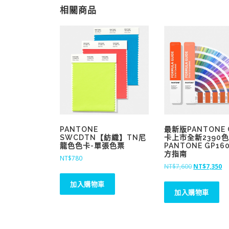
相關商品
PANTONE
最新版PANTONE
SWCDTN【紡織】TN尼
卡上市全新2390
龍色色卡-單張色票
PANTONE GP16
方指南
NT$
780
原
目
NT$
7,600
NT$
7,350
始
前
加入購物車
價
價
加入購物車
格
格
：
：
N
N
T
T