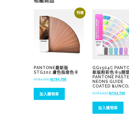
相關商品
特價
PANTONE最新版
GG1504C PANT
STG202 膚色指南色卡
新版粉彩色卡9開
PANTONE PASTE
原
目
NT$
4,900
NT$
4,700
NEONS GUIDE
始
前
COATED &UNCO
價
價
原
目
NT$
4,800
NT$
4,700
加入購物車
格
格
始
前
：
：
價
價
加入購物車
N
N
格
格
T
T
：
：
$
$
N
N
4
4
T
T