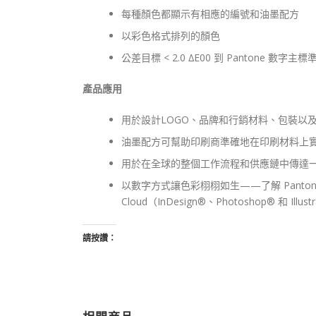
每種顏色都顯示有相應的編號和油墨配方
以彩色格式排列的顏色
公差目標 < 2.0 ∆E00 到 Pantone 數字主
產品應用
用於設計LOGO、品牌和行銷材料、包裝以
油墨配方可幫助印刷商準確地在印刷材料上
用於在全球的整個工作流程和供應鏈中傳達
以數字方式讓色彩栩栩如生——了解 Pantone Connect
Cloud（InDesign®、Photoshop® 和
請按讚：