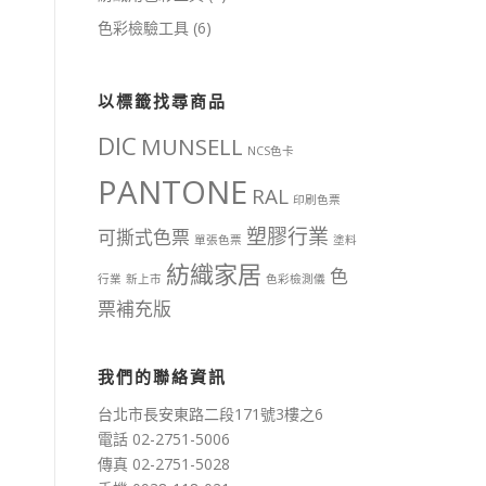
色彩檢驗工具
(6)
以標籤找尋商品
DIC
MUNSELL
NCS色卡
PANTONE
RAL
印刷色票
塑膠行業
可撕式色票
單張色票
塗料
紡織家居
色
行業
新上市
色彩檢測儀
票補充版
我們的聯絡資訊
台北市長安東路二段171號3樓之6
電話 02-2751-5006
傳真 02-2751-5028