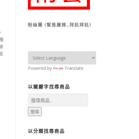
粉絲團 (幫推廣辣…拜託拜託)
、
 種
據
紙
Powered by
Translate
以關鍵字找尋商品
搜
尋
關
搜尋
鍵
字:
以分類找尋商品