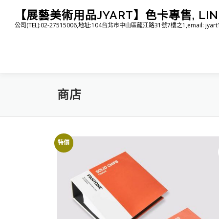
跳
【展藝美術用品JYART】色卡專售, LINE I
至
公司(TEL):02-27515006,地址:104台北市中山區龍江路31號7樓之1,email: jyart1015
主
要
內
容
商店
特價