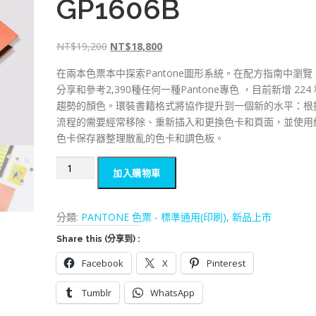
GP1606B
原
目
NT$
19,200
NT$
18,800
始
前
在兩本色票本中探索Pantone圖形系統。在配方指南中瀏覽
價
價
分享和參考2,390種任何一種Pantone專色 ，目前新增 224
格
格
趨勢的顏色。環裝書籍格式將協作提升到一個新的水平：根
：
：
流程的需要經常移除、重新插入和更換色卡和頁面，並使用
N
N
色卡保存器整理散亂的色卡和調色板。
T
T
$
$
Pantone
加入購物車
1
1
印
9
8
刷
,
,
大
分類:
PANTONE 色票 - 標準通用(印刷)
,
新品上市
2
8
本
0
0
Share this (分享到) :
可
0
0
撕
Facebook
X
Pinterest
。
。
色
Tumblr
WhatsApp
票
最