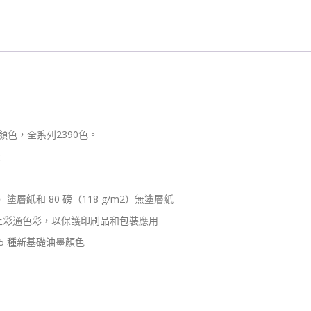
新
2390
色
–
銅
版
紙
&
顏色，全系列2390色。
模
造
上
紙
GP1606B
）塗層紙和 80 磅（118 g/m2）無塗層紙
數
量
上彩通色彩，以保護印刷品和包裝應用
 5 種新基礎油墨顏色