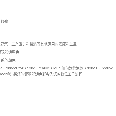
標準數據
及建築、工業設計和製造等其他應用的靈感和生產
實現彩通專色
一致的顏色
 for Adob​​e Creative Cloud 如何讓您通過 Adob​​e® Creative
 Illustrator®）將您的實體彩通色彩帶入您的數位工作流程