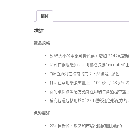
描述
描述
產品規格
約A5大小的單張可撕色票，增加 224 種最新
印刷在銅版紙(coated)和模造紙(uncoated)
C顏色排列在指南的前面，然後是U顏色
打印在常用紙張重量上：100 磅（148 g/m2
新的環保油墨配方允許在印刷生產過程中塗
補充包還包括用於新 224 種彩通色彩配方的
色彩描述
224 種新的、趨勢和市場相關的圖形顏色