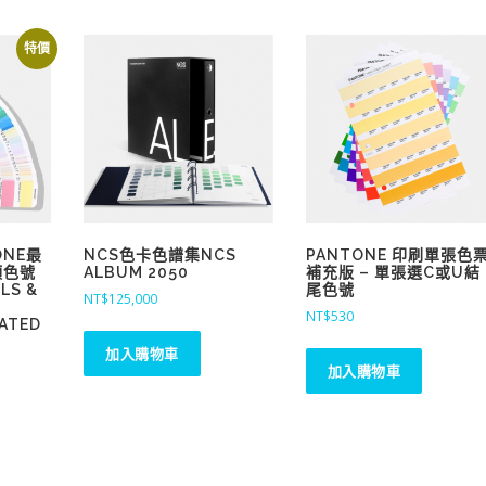
特價
ONE最
NCS色卡色譜集NCS
PANTONE 印刷單張色
頭色號
ALBUM 2050
補充版 – 單張選C或U結
LS &
尾色號
NT$
125,000
NT$
530
ATED
加入購物車
加入購物車