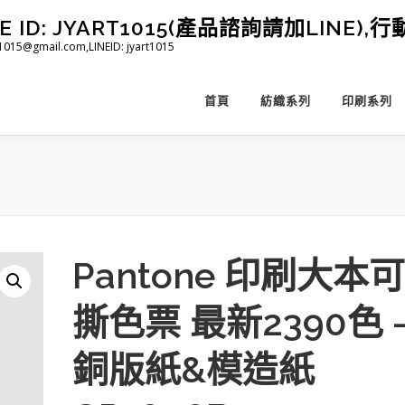
D: JYART1015(產品諮詢請加LINE),行動 
@gmail.com,LINEID: jyart1015
首頁
紡織系列
印刷系列
Pantone 印刷大本可
撕色票 最新2390色 
銅版紙&模造紙