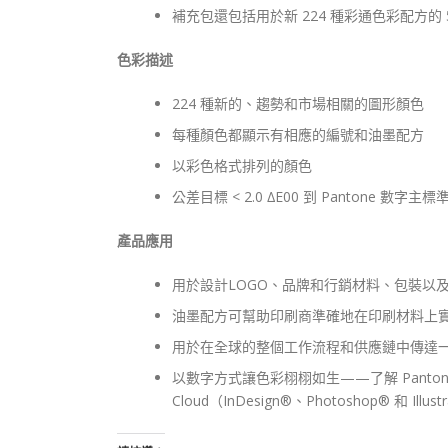
補充包還包括用於新 224 種彩通色彩配方的
色彩描述
224 種新的、趨勢和市場相關的圖形顏色
每種顏色都顯示有相應的編號和油墨配方
以彩色格式排列的顏色
公差目標 < 2.0 ∆E00 到 Pantone 數字主
產品應用
用於設計LOGO、品牌和行銷材料、包裝以
油墨配方可幫助印刷商準確地在印刷材料上
用於在全球的整個工作流程和供應鏈中傳達
以數字方式讓色彩栩栩如生——了解 Pantone Connect
Cloud（InDesign®、Photoshop® 和