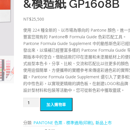
&模造紙 GP1608B
NT$
25,500
使用 224 種全新的、以市場為導向的 Pantone 顏色，進一
豐富您現有的 Pantone® Formula Guide 色彩匹配工具。
Pantone Formula Guide Supplement 中的動態新色彩已
發出來，以填補已經豐富多樣的 Pantone Formula Guide 
期版本中的空白。借助這款打印在塗層和未塗層紙材上的便
式扇型本色卡，分享、比較、交流和匹配比以往更多的顏色
使用這個簡單、方便攜帶的實體參考來傳達彩通色彩的實際
觀。Pantone Formula Guide Supplement 還引入了更多
的中性色彩，以實現更精緻的調色板。在創建LOGO和品牌
設計型材料和包裝等活動中，您可從新色彩中獲取靈感。
Pantone
加入購物車
印
刷
大
分類:
PANTONE 色票 - 標準通用(印刷)
,
新品上市
本