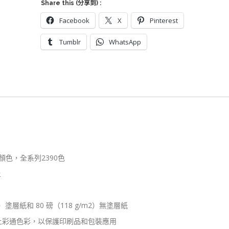
Share this (分享到) :
可
撕
Facebook
X
Pinterest
+扇
Tumblr
WhatsApp
形
套
裝
最
新
2390
色
–
光
面
顏色，全系列2390色
銅
版
上
紙
&
）塗層紙和 80 磅（118 g/m2）無塗層紙
模
造
上彩通色彩，以保護印刷品和包裝應用