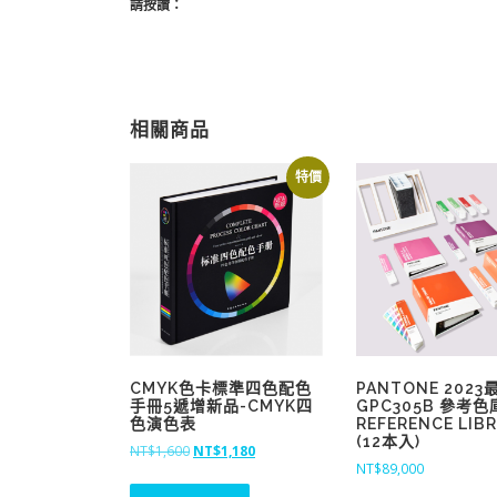
請按讚：
相關商品
特價
CMYK色卡標準四色配色
PANTONE 202
手冊5遞增新品-CMYK四
GPC305B 參考色
色演色表
REFERENCE LIB
(12本入)
原
目
NT$
1,600
NT$
1,180
NT$
89,000
始
前
價
價