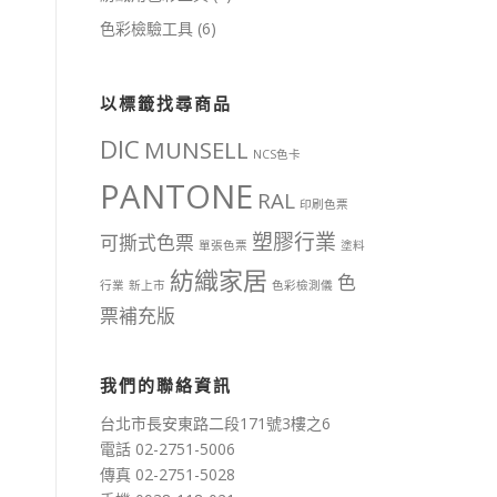
色彩檢驗工具
(6)
以標籤找尋商品
DIC
MUNSELL
NCS色卡
PANTONE
RAL
印刷色票
塑膠行業
可撕式色票
單張色票
塗料
紡織家居
色
行業
新上市
色彩檢測儀
票補充版
我們的聯絡資訊
台北市長安東路二段171號3樓之6
電話 02-2751-5006
傳真 02-2751-5028