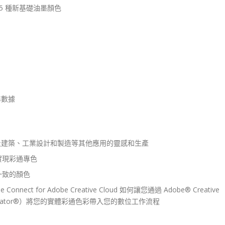
紙
 5 種新基礎油墨顏色
GP1608B
數
量
標準數據
及建築、工業設計和製造等其他應用的靈感和生產
實現彩通專色
一致的顏色
 for Adob​​e Creative Cloud 如何讓您通過 Adob​​e® Creative
 Illustrator®）將您的實體彩通色彩帶入您的數位工作流程