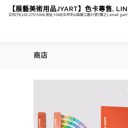
跳
【展藝美術用品JYART】色卡專售, LINE I
至
公司(TEL):02-27515006,地址:104台北市中山區龍江路31號7樓之1,email: jyart1015
主
要
內
容
商店