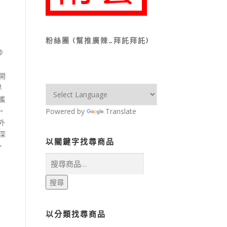
粉絲團 (幫推廣辣…拜託拜託)
步
經開
早
攜
。
Powered by
Translate
外
較深
以關鍵字找尋商品
、
搜
尋
關
搜尋
鍵
字:
以分類找尋商品