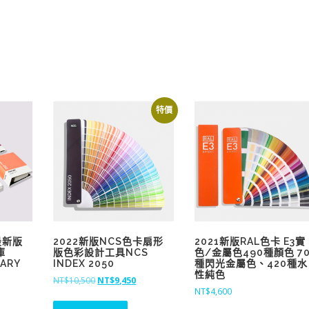
特價
3最新版
2022新版NCS色卡扇形
2021新版RAL色卡 E3實
庫
版色彩設計工具NCS
色/金屬色490種顏色 7
RARY
INDEX 2050
種閃光金屬色、420種水
性純色
原
目
NT$
10,500
NT$
9,450
NT$
4,600
始
前
價
價