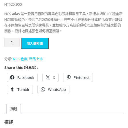
NT$
25,900
NCS atlas 是一款實用直觀的專業色彩設計和教育工具，新版本增加100種全新
NCS體系顏色，整套包含2050種顏色，具有不可移除顏色樣本的活頁夾允許您
在不同顏色區域之間快速導航，並根據NCS系統的邏輯以及顏色和光線之間的
關係，很好地概述顏色如何相互關聯。
NCS
加入購物車
色
卡
色
分類:
NCS 色票
,
新品上市
譜
Share this (分享到) :
NCS
Atlas
Facebook
X
Pinterest
2050
數
Tumblr
WhatsApp
量
描述
描述