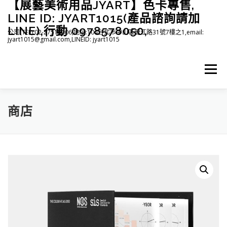
【展藝美術用品JYART】色卡專售,
跳
至
LINE ID: JYART1015(產品諮詢請加
主
LINE),行動 0978578050,
公司(TEL):02-27515006,地址:104台北市中山區龍江路31號7樓之1,email:
要
jyart1015@gmail.com,LINEID: jyart1015
內
容
選單
商店
首頁
紡織系列
印刷系列
塑膠系列
商店
下載
登入(註冊)
臉書粉絲專頁