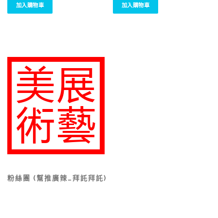
加入購物車
加入購物車
格
格
：
：
N
N
T
T
$
$
1
1
,
,
6
1
0
8
0
0
。
。
粉絲團 (幫推廣辣…拜託拜託)