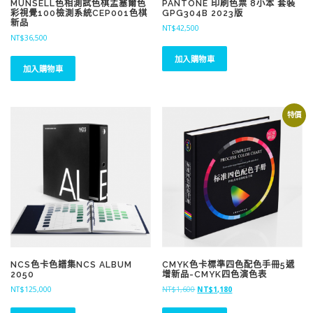
MUNSELL色相測試色棋孟塞爾色
PANTONE 印刷色票 8小本 套裝
彩視覺100檢測系統CEP001色棋
GPG304B 2023版
新品
NT$
42,500
NT$
36,500
加入購物車
加入購物車
特價
NCS色卡色譜集NCS ALBUM
CMYK色卡標準四色配色手冊5遞
2050
增新品-CMYK四色演色表
原
目
NT$
125,000
NT$
1,600
NT$
1,180
始
前
價
價