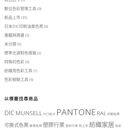
數位色彩管理工具
(0)
新品上市
(35)
日本DIC印刷油墨色票
(6)
書籍與周邊
(3)
未分類
(5)
標準光源對色燈箱
(2)
特殊的色彩
(0)
紡織用色彩工具
(1)
色彩檢驗工具
(6)
以標籤找尋商品
PANTONE
DIC
MUNSELL
RAL
NCS色卡
印刷色票
紡織家居
塑膠行業
可撕式色票
單張色票
塗料行業
新上市
色彩