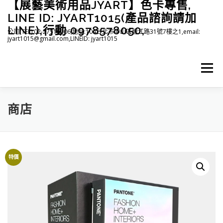
【展藝美術用品JYART】色卡專售,
跳
至
LINE ID: JYART1015(產品諮詢請加
主
LINE),行動 0978578050,
公司(TEL):02-27515006,地址:104台北市中山區龍江路31號7樓之1,email:
要
jyart1015@gmail.com,LINEID: jyart1015
內
容
選單
商店
首頁
紡織系列
印刷系列
塑膠系列
商店
下載
登入(註冊)
臉書粉絲專頁
特價