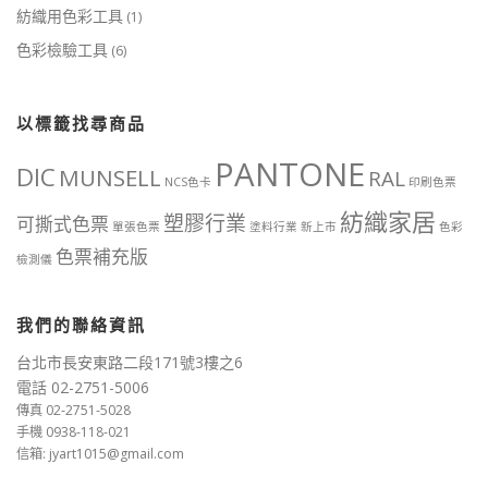
紡織用色彩工具
(1)
色彩檢驗工具
(6)
以標籤找尋商品
PANTONE
DIC
MUNSELL
RAL
NCS色卡
印刷色票
紡織家居
塑膠行業
可撕式色票
單張色票
塗料行業
新上市
色彩
色票補充版
檢測儀
我們的聯絡資訊
台北市長安東路二段171號3樓之6
電話 02-2751-5006
傳真 02-2751-5028
手機 0938-118-021
信箱: jyart1015@gmail.com