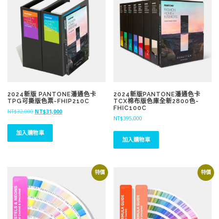
2024新版 PANTONE潘通色卡
2024新版PANTONE潘通色卡
TPG可撕版色票-FHIP210C
TCX棉布版色庫全新2800色-
FHIC100C
原
目
NT$
32,000
NT$
31,000
NT$
395,000
始
前
價
價
加入購物車
格
格
加入購物車
：
：
N
N
T
T
$
$
特價
特價
3
3
2
1
,
,
0
0
0
0