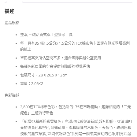
劃
手
描述
冊
2,800
產品規格
色-
FHIC300C
整本,三環活頁式桌上型參考工具
數
每一頁有35 張1.5公分x 1.5公分的TCX棉布色卡固定在無光學增亮劑
量
的紙上
單冊檔案夾所佔空間不多，適合團隊與辦公室使用
每種色彩周圍的空白提供無障礙的視覺評估
包裝尺寸：28 X 26.5 X 12cm
重量：2.06KG
色彩描述
2,800種TCX棉布色彩，包括新的175種市場驅動，趨勢相關的「二元
配色」主題流行新色
「新增98種新粉彩霓虹色」充滿現代感與清新感,超凡脫俗。從清澈明
亮的淺黃色和橙色,到薄荷綠、柔和朦朧的木瓜色、天藍色、玫瑰粉和
淡淡的薰衣草紫,“新時代粉彩色”系列是一個甜美夢幻的色系,明亮活潑