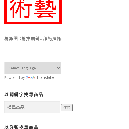
粉絲團 (幫推廣辣…拜託拜託)
Translate
Powered by
以關鍵字找尋商品
搜
搜尋
尋
關
鍵
字:
以分類找尋商品