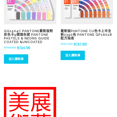
0
0
。
。
GG1504C PANTONE最新版粉
最新版PANTONE CU色卡上市全
彩色卡9開頭色號 PANTONE
新2390色 PANTONE GP1601B
PASTELS & NEONS GUIDE
配方指南
COATED &UNCOATED
原
目
NT$
7,600
NT$
7,350
原
目
NT$
4,800
NT$
4,700
始
前
始
前
價
價
加入購物車
價
價
格
格
加入購物車
格
格
：
：
：
：
N
N
N
N
T
T
T
T
$
$
$
$
7
7
4
4
,
,
,
,
6
3
8
7
0
5
0
0
0
0
0
0
。
。
。
。