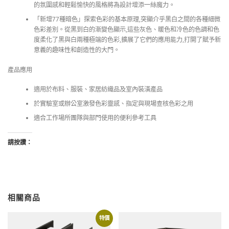
的氛圍感和輕鬆愉快的風格將為設計增添一絲魔力。
「新增77種暗色」探索色彩的基本原理,突顯介乎黑白之間的各種細微
色彩差別。從黑到白的漸變色顯示,這些灰色、暖色和冷色的色調和色
度柔化了黑與白兩種極端的色彩,擴展了它們的應用能力,打開了賦予新
意義的趣味性和創造性的大門。
產品應用
適用於布料、服裝、家居紡織品及室內裝潢產品
於實驗室或辦公室激發色彩靈感、指定與現場查核色彩之用
適合工作場所團隊與部門使用的便利參考工具
請按讚：
相關商品
特價