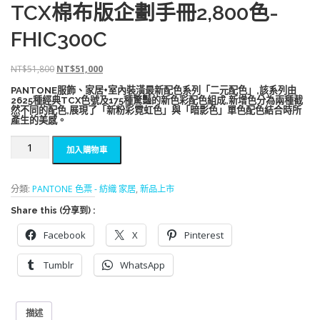
TCX棉布版企劃手冊2,800色-
FHIC300C
原
目
NT$
51,800
NT$
51,000
始
前
PANTONE服飾、家居+室內裝潢最新配色系列「二元配色」,該系列由
價
價
2625種經典TCX色號及175種驚豔的新色彩配色組成,新增色分為兩種截
格
格
然不同的配色,展現了「新粉彩霓虹色」與「暗影色」單色配色結合時所
產生的美感。
：
：
N
N
2024
加入購物車
T
T
新
$
$
版
5
5
PANTONE
分類:
PANTONE 色票 - 紡織 家居
,
新品上市
1
1
潘
,
,
Share this (分享到) :
通
8
0
色
Facebook
X
Pinterest
0
0
卡
0
0
TCX
Tumblr
WhatsApp
。
。
棉
布
版
企
描述