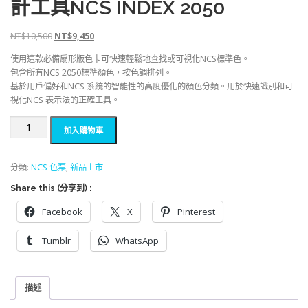
計工具NCS INDEX 2050
原
目
NT$
10,500
NT$
9,450
始
前
使用這款必備扇形版色卡可快速輕鬆地查找或可視化NCS標準色。
價
價
包含所有NCS 2050標準顏色，按色調排列。
格
格
基於用戶偏好和NCS 系統的智能性的高度優化的顏色分類。用於快速識別和可
：
：
視化NCS 表示法的正確工具。
N
N
T
T
2022
加入購物車
$
$
新
1
9
版
0
,
NCS
分類:
NCS 色票
,
新品上市
,
4
色
5
5
Share this (分享到) :
卡
0
0
扇
Facebook
X
Pinterest
0
。
形
。
版
Tumblr
WhatsApp
色
彩
設
計
描述
工