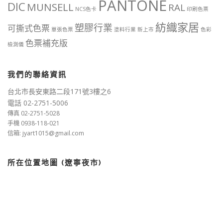
PANTONE
DIC
MUNSELL
RAL
NCS色卡
印刷色票
紡織家居
塑膠行業
可撕式色票
單張色票
塗料行業
新上市
色彩
色票補充版
檢測儀
我們的聯絡資訊
台北市長安東路二段171號3樓之6
電話 02-2751-5006
傳真 02-2751-5028
手機 0938-118-021
信箱: jyart1015@gmail.com
所在位置地圖 (遼寧夜市)