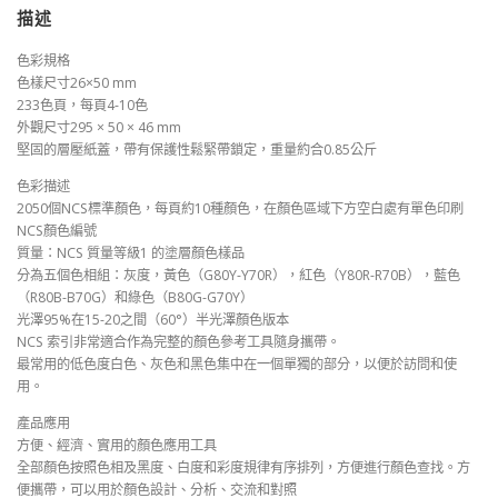
具
描述
NCS
INDEX
色彩規格
2050
色樣尺寸26×50 mm
數
233色頁，每頁4-10色
量
外觀尺寸295 × 50 × 46 mm
堅固的層壓紙蓋，帶有保護性鬆緊帶鎖定，重量約合0.85公斤
色彩描述
2050個NCS標準顏色，每頁約10種顏色，在顏色區域下方空白處有單色印刷
NCS顏色編號
質量：NCS 質量等級1 的塗層顏色樣品
分為五個色相組：灰度，黃色（G80Y-Y70R），紅色（Y80R-R70B），藍色
（R80B-B70G）和綠色（B80G-G70Y）
光澤95%在15-20之間（60°）半光澤顏色版本
NCS 索引非常適合作為完整的顏色參考工具隨身攜帶。
最常用的低色度白色、灰色和黑色集中在一個單獨的部分，以便於訪問和使
用。
產品應用
方便、經濟、實用的顏色應用工具
全部顏色按照色相及黑度、白度和彩度規律有序排列，方便進行顏色查找。方
便攜帶，可以用於顏色設計、分析、交流和對照