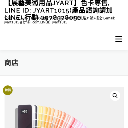
【展藝美術用品JYART】色卡專售,
跳
至
LINE ID: JYART1015(產品諮詢請加
主
LINE),行動 0978578050,
公司(TEL):02-27515006,地址:104台北市中山區龍江路31號7樓之1,email:
要
jyart1015@gmail.com,LINEID: jyart1015
內
容
選單
商店
首頁
紡織系列
印刷系列
塑膠系列
商店
下載
登入(註冊)
臉書粉絲專頁
特價