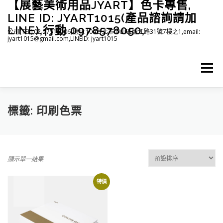
【展藝美術用品JYART】色卡專售,
跳
至
LINE ID: JYART1015(產品諮詢請加
主
LINE),行動 0978578050,
公司(TEL):02-27515006,地址:104台北市中山區龍江路31號7樓之1,email:
要
jyart1015@gmail.com,LINEID: jyart1015
內
容
選單
首頁
紡織系列
印刷系列
塑膠系列
商店
標籤:
印刷色票
下載
登入(註冊)
臉書粉絲專頁
顯示單一結果
特價