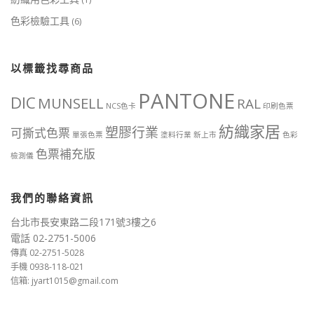
色彩檢驗工具
(6)
以標籤找尋商品
PANTONE
DIC
MUNSELL
RAL
NCS色卡
印刷色票
紡織家居
塑膠行業
可撕式色票
單張色票
塗料行業
新上市
色彩
色票補充版
檢測儀
我們的聯絡資訊
台北市長安東路二段171號3樓之6
電話 02-2751-5006
傳真 02-2751-5028
手機 0938-118-021
信箱: jyart1015@gmail.com