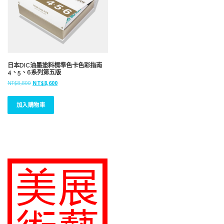
日本DIC油墨塗料標準色卡色彩指南
4、5、6系列第五版
原
目
NT$
8,800
NT$
8,600
始
前
價
價
加入購物車
格
格
：
：
N
N
T
T
$
$
8
8
,
,
8
6
0
0
0
0
。
。