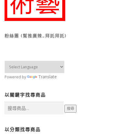
粉絲團 (幫推廣辣…拜託拜託)
Translate
Powered by
以關鍵字找尋商品
搜
搜尋
尋
關
鍵
字:
以分類找尋商品