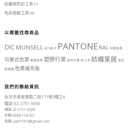
紡織用色彩工具
(1)
色彩檢驗工具
(6)
以標籤找尋商品
PANTONE
DIC
MUNSELL
RAL
NCS色卡
印刷色票
紡織家居
塑膠行業
可撕式色票
單張色票
塗料行業
新上市
色彩
色票補充版
檢測儀
我們的聯絡資訊
台北市長安東路二段171號3樓之6
電話 02-2751-5006
傳真 02-2751-5028
手機 0938-118-021
信箱: jyart1015@gmail.com