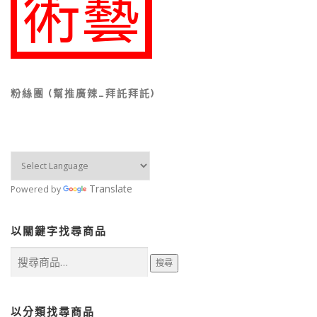
粉絲團 (幫推廣辣…拜託拜託)
Translate
Powered by
以關鍵字找尋商品
搜
搜尋
尋
關
鍵
字:
以分類找尋商品