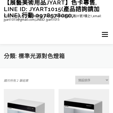
【展藝美術用品JYART】色卡專售,
跳
至
LINE ID: JYART1015(產品諮詢請加
主
LINE),行動 0978578050,
公司(TEL):02-27515006,地址:104台北市中山區龍江路31號7樓之1,email:
要
jyart1015@gmail.com,LINEID: jyart1015
內
容
選單
首頁
紡織系列
印刷系列
塑膠系列
商店
分類:
標準光源對色燈箱
下載
登入(註冊)
臉書粉絲專頁
顯示所有 2 筆結果