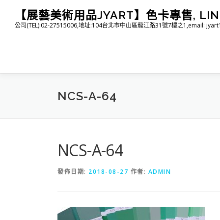
跳
【展藝美術用品JYART】色卡專售, LINE I
至
公司(TEL):02-27515006,地址:104台北市中山區龍江路31號7樓之1,email: jyart1015
主
要
內
容
NCS-A-64
NCS-A-64
發佈日期:
2018-08-27
作者:
ADMIN