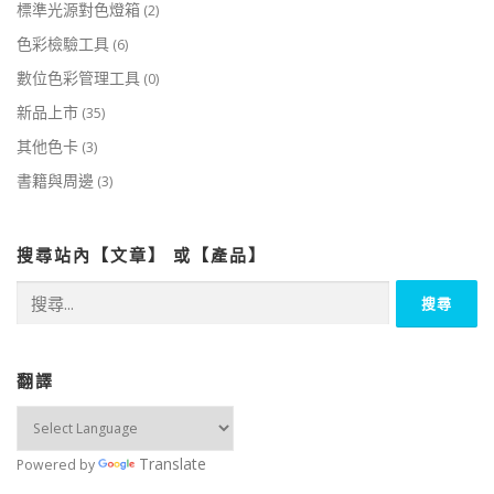
標準光源對色燈箱
(2)
色彩檢驗工具
(6)
數位色彩管理工具
(0)
新品上市
(35)
其他色卡
(3)
書籍與周邊
(3)
搜尋站內【文章】 或【產品】
搜
尋
關
鍵
字:
翻譯
Translate
Powered by