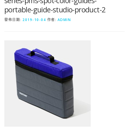
series-pms-spot-color-guides-
portable-guide-studio-product-2
發佈日期:
2019-10-04
作者:
ADMIN