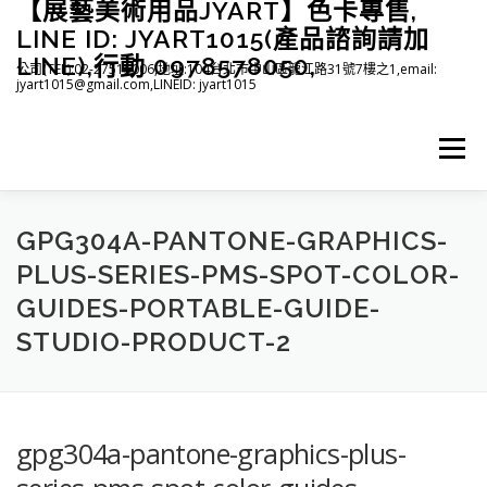
【展藝美術用品JYART】色卡專售,
跳
至
LINE ID: JYART1015(產品諮詢請加
主
LINE),行動 0978578050,
公司(TEL):02-27515006,地址:104台北市中山區龍江路31號7樓之1,email:
要
jyart1015@gmail.com,LINEID: jyart1015
內
容
選單
首頁
紡織系列
印刷系列
塑膠系列
商店
GPG304A-PANTONE-GRAPHICS-
PLUS-SERIES-PMS-SPOT-COLOR-
GUIDES-PORTABLE-GUIDE-
下載
登入(註冊)
臉書粉絲專頁
STUDIO-PRODUCT-2
gpg304a-pantone-graphics-plus-