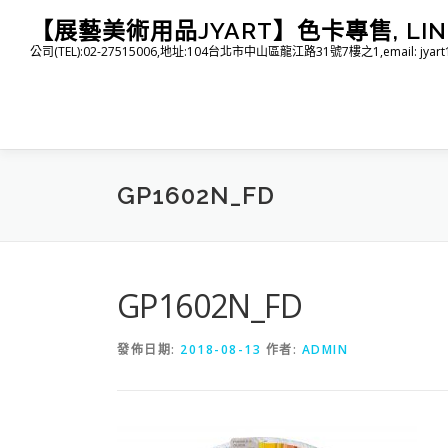
跳
【展藝美術用品JYART】色卡專售, LINE I
至
公司(TEL):02-27515006,地址:104台北市中山區龍江路31號7樓之1,email: jyart1015
主
要
內
容
GP1602N_FD
GP1602N_FD
發佈日期:
2018-08-13
作者:
ADMIN