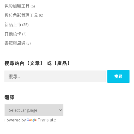
色彩檢驗工具
(6)
數位色彩管理工具
(0)
新品上市
(35)
其他色卡
(3)
書籍與周邊
(3)
搜尋站內【文章】 或【產品】
搜
尋
關
鍵
字:
翻譯
Translate
Powered by