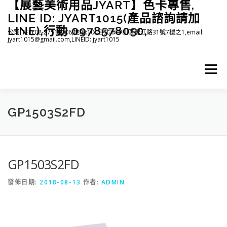
【展藝美術用品JYART】色卡專售,
跳
至
LINE ID: JYART1015(產品諮詢請加
主
LINE),行動 0978578050,
公司(TEL):02-27515006,地址:104台北市中山區龍江路31號7樓之1,email:
要
jyart1015@gmail.com,LINEID: jyart1015
內
容
選單
首頁
紡織系列
印刷系列
塑膠系列
商店
GP1503S2FD
下載
登入(註冊)
臉書粉絲專頁
GP1503S2FD
發佈日期:
2018-08-13
作者:
ADMIN