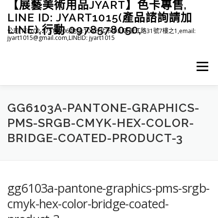
【展藝美術用品JYART】色卡專售,
跳
至
LINE ID: JYART1015(產品諮詢請加
主
LINE),行動 0978578050,
公司(TEL):02-27515006,地址:104台北市中山區龍江路31號7樓之1,email:
要
jyart1015@gmail.com,LINEID: jyart1015
內
容
選單
首頁
紡織系列
印刷系列
塑膠系列
商店
GG6103A-PANTONE-GRAPHICS-
PMS-SRGB-CMYK-HEX-COLOR-
BRIDGE-COATED-PRODUCT-3
下載
登入(註冊)
臉書粉絲專頁
gg6103a-pantone-graphics-pms-srgb-
cmyk-hex-color-bridge-coated-