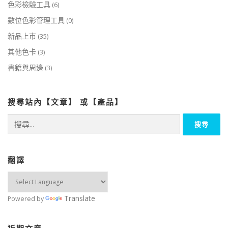
色彩檢驗工具
(6)
數位色彩管理工具
(0)
新品上市
(35)
其他色卡
(3)
書籍與周邊
(3)
搜尋站內【文章】 或【產品】
搜
尋
關
鍵
字:
翻譯
Translate
Powered by