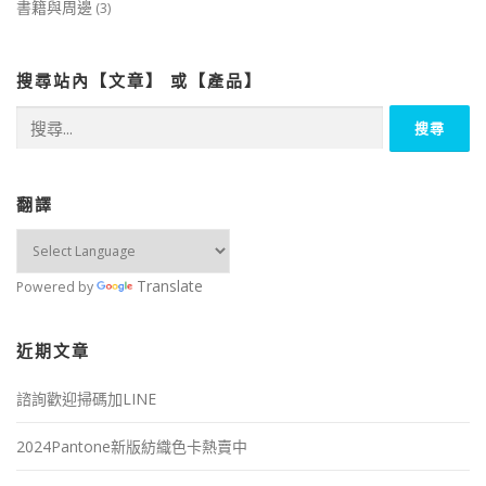
書籍與周邊
(3)
搜尋站內【文章】 或【產品】
搜
尋
關
鍵
字:
翻譯
Translate
Powered by
近期文章
諮詢歡迎掃碼加LINE
2024Pantone新版紡織色卡熱賣中