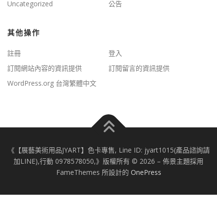
Uncategorized
公告
其他操作
註冊
登入
訂閱網站內容的資訊提供
訂閱留言的資訊提供
WordPress.org 台灣繁體中文
《【展藝美術用品JYART】色卡專售, Line ID: jyart1015(產品諮詢請
加LINE),行動 0978578050,》版權所有 © 2026
–
佈景主題採用
FameThemes 所設計的
OnePress