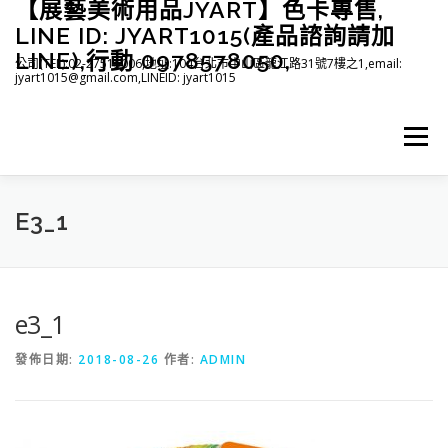
【展藝美術用品JYART】色卡專售,
跳
至
LINE ID: JYART1015(產品諮詢請加
主
LINE),行動 0978578050,
公司(TEL):02-27515006,地址:104台北市中山區龍江路31號7樓之1,email:
要
jyart1015@gmail.com,LINEID: jyart1015
內
容
選單
首頁
紡織系列
印刷系列
塑膠系列
商店
E3_1
下載
登入(註冊)
臉書粉絲專頁
e3_1
發佈日期:
2018-08-26
作者:
ADMIN