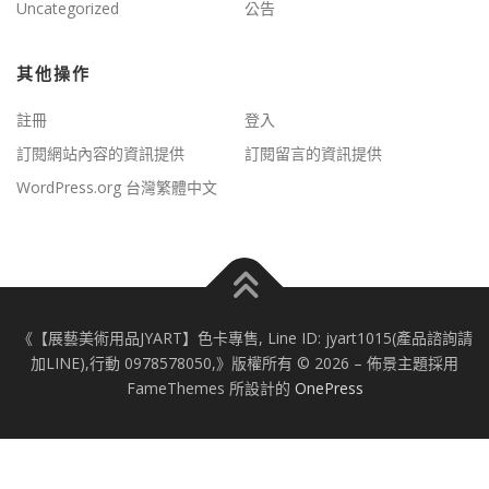
Uncategorized
公告
其他操作
註冊
登入
訂閱網站內容的資訊提供
訂閱留言的資訊提供
WordPress.org 台灣繁體中文
《【展藝美術用品JYART】色卡專售, Line ID: jyart1015(產品諮詢請
加LINE),行動 0978578050,》版權所有 © 2026
–
佈景主題採用
FameThemes 所設計的
OnePress