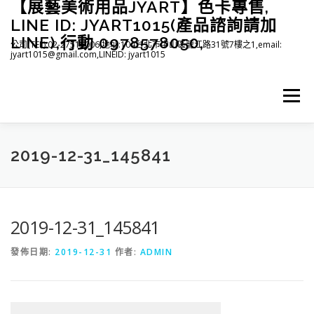
【展藝美術用品JYART】色卡專售,
跳
至
LINE ID: JYART1015(產品諮詢請加
主
LINE),行動 0978578050,
公司(TEL):02-27515006,地址:104台北市中山區龍江路31號7樓之1,email:
要
jyart1015@gmail.com,LINEID: jyart1015
內
容
選單
首頁
紡織系列
印刷系列
塑膠系列
商店
2019-12-31_145841
下載
登入(註冊)
臉書粉絲專頁
2019-12-31_145841
發佈日期:
2019-12-31
作者:
ADMIN