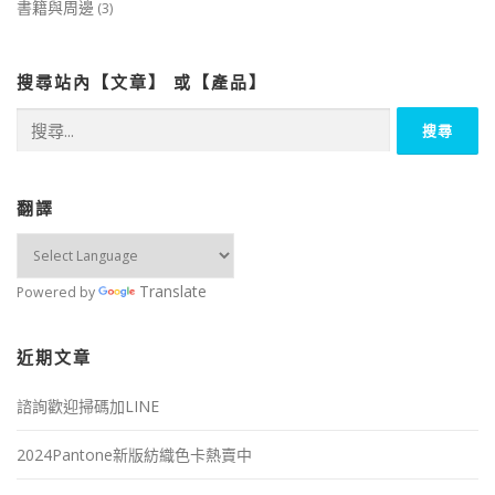
書籍與周邊
(3)
搜尋站內【文章】 或【產品】
搜
尋
關
鍵
字:
翻譯
Translate
Powered by
近期文章
諮詢歡迎掃碼加LINE
2024Pantone新版紡織色卡熱賣中