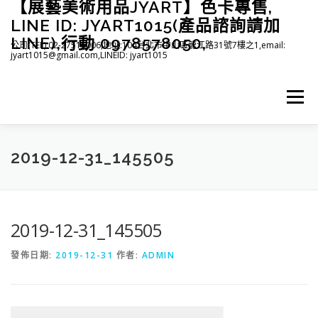
【展藝美術用品JYART】色卡專售,
跳
至
LINE ID: JYART1015(產品諮詢請加
主
LINE),行動 0978578050,
公司(TEL):02-27515006,地址:104台北市中山區龍江路31號7樓之1,email:
要
jyart1015@gmail.com,LINEID: jyart1015
內
容
選單
首頁
紡織系列
印刷系列
塑膠系列
商店
2019-12-31_145505
下載
登入(註冊)
臉書粉絲專頁
2019-12-31_145505
發佈日期:
2019-12-31
作者:
ADMIN