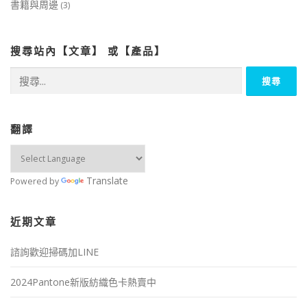
書籍與周邊
(3)
搜尋站內【文章】 或【產品】
搜
尋
關
鍵
字:
翻譯
Translate
Powered by
近期文章
諮詢歡迎掃碼加LINE
2024Pantone新版紡織色卡熱賣中