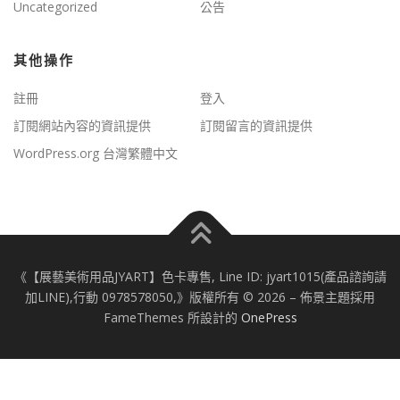
Uncategorized
公告
其他操作
註冊
登入
訂閱網站內容的資訊提供
訂閱留言的資訊提供
WordPress.org 台灣繁體中文
《【展藝美術用品JYART】色卡專售, Line ID: jyart1015(產品諮詢請
加LINE),行動 0978578050,》版權所有 © 2026
–
佈景主題採用
FameThemes 所設計的
OnePress