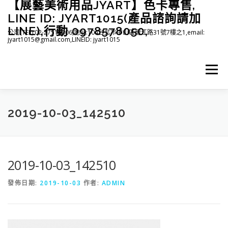
【展藝美術用品JYART】色卡專售,
跳
至
LINE ID: JYART1015(產品諮詢請加
主
LINE),行動 0978578050,
公司(TEL):02-27515006,地址:104台北市中山區龍江路31號7樓之1,email:
要
jyart1015@gmail.com,LINEID: jyart1015
內
容
選單
首頁
紡織系列
印刷系列
塑膠系列
商店
2019-10-03_142510
下載
登入(註冊)
臉書粉絲專頁
2019-10-03_142510
發佈日期:
2019-10-03
作者:
ADMIN