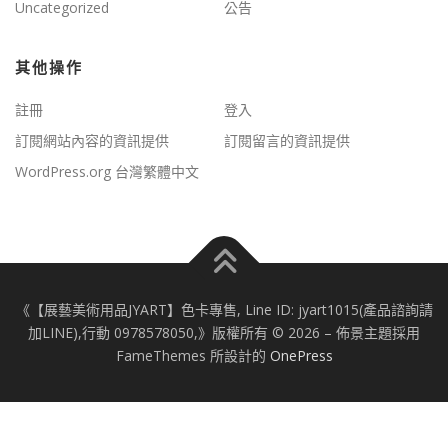
Uncategorized
公告
其他操作
註冊
登入
訂閱網站內容的資訊提供
訂閱留言的資訊提供
WordPress.org 台灣繁體中文
《【展藝美術用品JYART】色卡專售, Line ID: jyart1015(產品諮詢請
加LINE),行動 0978578050,》版權所有 © 2026
–
佈景主題採用
FameThemes 所設計的
OnePress