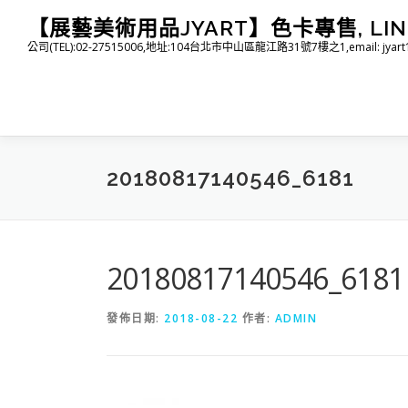
跳
【展藝美術用品JYART】色卡專售, LINE I
至
公司(TEL):02-27515006,地址:104台北市中山區龍江路31號7樓之1,email: jyart1015
主
要
內
容
20180817140546_6181
20180817140546_6181
發佈日期:
2018-08-22
作者:
ADMIN