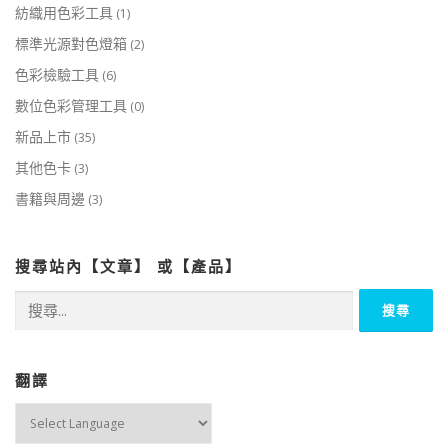
紡織用色彩工具
(1)
標準光源對色燈箱
(2)
色彩檢驗工具
(6)
數位色彩管理工具
(0)
新品上市
(35)
其他色卡
(3)
書籍與周邊
(3)
搜尋站內【文章】 或【產品】
搜
尋
關
鍵
字:
翻譯