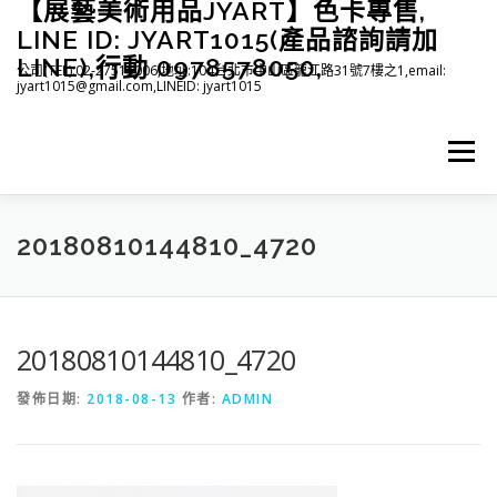
【展藝美術用品JYART】色卡專售,
跳
至
LINE ID: JYART1015(產品諮詢請加
主
LINE),行動 0978578050,
公司(TEL):02-27515006,地址:104台北市中山區龍江路31號7樓之1,email:
要
jyart1015@gmail.com,LINEID: jyart1015
內
容
選單
首頁
紡織系列
印刷系列
塑膠系列
商店
20180810144810_4720
下載
登入(註冊)
臉書粉絲專頁
20180810144810_4720
發佈日期:
2018-08-13
作者:
ADMIN