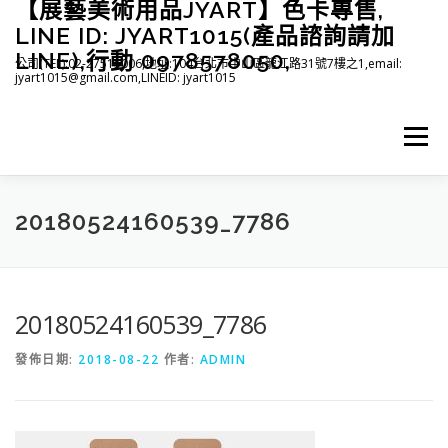
【展藝美術用品JYART】色卡專售,
跳
至
LINE ID: JYART1015(產品諮詢請加
主
LINE),行動 0978578050,
公司(TEL):02-27515006,地址:104台北市中山區龍江路31號7樓之1,email:
要
jyart1015@gmail.com,LINEID: jyart1015
內
容
選單
首頁
紡織系列
印刷系列
塑膠系列
商店
20180524160539_7786
下載
登入(註冊)
臉書粉絲專頁
20180524160539_7786
發佈日期:
2018-08-22
作者:
ADMIN