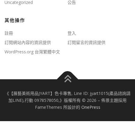
Uncategorized
公告
其他操作
註冊
登入
訂閱網站內容的資訊提供
訂閱留言的資訊提供
WordPress.org 台灣繁體中文
《【展藝美術用品JYART】色卡專售, Line ID: jyart1015(產品諮詢請
加LINE),行動 0978578050,》版權所有 © 2026
–
佈景主題採用
FameThemes 所設計的
OnePress