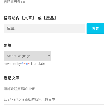
書籍與周邊
(3)
搜尋站內【文章】 或【產品】
搜
尋
關
鍵
字:
翻譯
Translate
Powered by
近期文章
諮詢歡迎掃碼加LINE
2024Pantone新版紡織色卡熱賣中