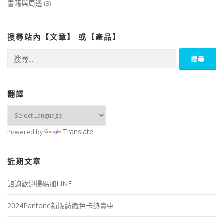
書籍與周邊
(3)
搜尋站內【文章】 或【產品】
搜
尋
關
鍵
字:
翻譯
Translate
Powered by
近期文章
諮詢歡迎掃碼加LINE
2024Pantone新版紡織色卡熱賣中