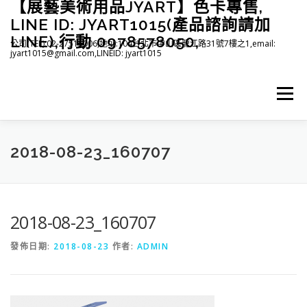
【展藝美術用品JYART】色卡專售,
跳
至
LINE ID: JYART1015(產品諮詢請加
主
LINE),行動 0978578050,
公司(TEL):02-27515006,地址:104台北市中山區龍江路31號7樓之1,email:
要
jyart1015@gmail.com,LINEID: jyart1015
內
容
選單
首頁
紡織系列
印刷系列
塑膠系列
商店
2018-08-23_160707
下載
登入(註冊)
臉書粉絲專頁
2018-08-23_160707
發佈日期:
2018-08-23
作者:
ADMIN