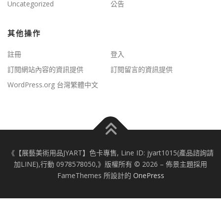
Uncategorized
公告
其他操作
註冊
登入
訂閱網站內容的資訊提供
訂閱留言的資訊提供
WordPress.org 台灣繁體中文
《【展藝美術用品JYART】色卡專售, Line ID: jyart1015(產品諮詢請
加LINE),行動 0978578050,》版權所有 © 2026
–
佈景主題採用
FameThemes 所設計的
OnePress