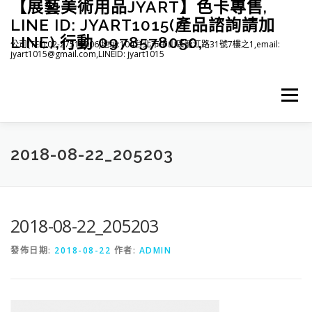
【展藝美術用品JYART】色卡專售,
跳
至
LINE ID: JYART1015(產品諮詢請加
主
LINE),行動 0978578050,
公司(TEL):02-27515006,地址:104台北市中山區龍江路31號7樓之1,email:
要
jyart1015@gmail.com,LINEID: jyart1015
內
容
選單
首頁
紡織系列
印刷系列
塑膠系列
商店
2018-08-22_205203
下載
登入(註冊)
臉書粉絲專頁
2018-08-22_205203
發佈日期:
2018-08-22
作者:
ADMIN