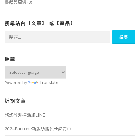
書籍與周邊
(3)
搜尋站內【文章】 或【產品】
搜
尋
關
鍵
字:
翻譯
Translate
Powered by
近期文章
諮詢歡迎掃碼加LINE
2024Pantone新版紡織色卡熱賣中