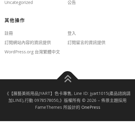
Uncategorized
公告
其他操作
註冊
登入
訂閱網站內容的資訊提供
訂閱留言的資訊提供
WordPress.org 台灣繁體中文
《【展藝美術用品JYART】色卡專售, Line ID: jyart1015(產品諮詢請
加LINE),行動 0978578050,》版權所有 © 2026
–
佈景主題採用
FameThemes 所設計的
OnePress