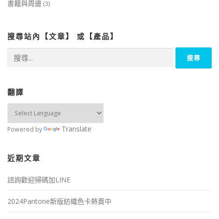
書籍與周邊
(3)
搜尋站內【文章】 或【產品】
搜
尋
關
鍵
字:
翻譯
Translate
Powered by
近期文章
諮詢歡迎掃碼加LINE
2024Pantone新版紡織色卡熱賣中