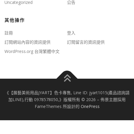
Uncategorized
公告
其他操作
註冊
登入
訂閱網站內容的資訊提供
訂閱留言的資訊提供
WordPress.org 台灣繁體中文
《【展藝美術用品JYART】色卡專售, Line ID: jyart1015(產品諮詢請
加LINE),行動 0978578050,》版權所有 © 2026
–
佈景主題採用
FameThemes 所設計的
OnePress