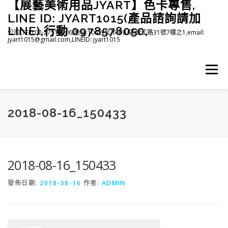
【展藝美術用品JYART】色卡專售,
跳
至
LINE ID: JYART1015(產品諮詢請加
主
LINE),行動 0978578050,
公司(TEL):02-27515006,地址:104台北市中山區龍江路31號7樓之1,email:
要
jyart1015@gmail.com,LINEID: jyart1015
內
容
選單
首頁
紡織系列
印刷系列
塑膠系列
商店
2018-08-16_150433
下載
登入(註冊)
臉書粉絲專頁
2018-08-16_150433
發佈日期:
2018-08-16
作者:
ADMIN