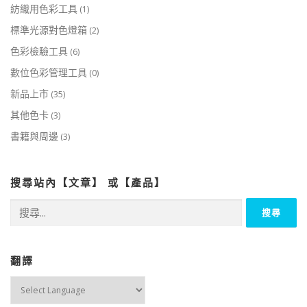
紡織用色彩工具
(1)
標準光源對色燈箱
(2)
色彩檢驗工具
(6)
數位色彩管理工具
(0)
新品上市
(35)
其他色卡
(3)
書籍與周邊
(3)
搜尋站內【文章】 或【產品】
搜
尋
關
鍵
字:
翻譯