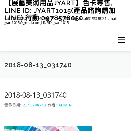
【展藝美術用品JYART】色卡專售,
跳
至
LINE ID: JYART1015(產品諮詢請加
主
LINE),行動 0978578050,
公司(TEL):02-27515006,地址:104台北市中山區龍江路31號7樓之1,email:
要
jyart1015@gmail.com,LINEID: jyart1015
內
容
選單
首頁
紡織系列
印刷系列
塑膠系列
商店
2018-08-13_031740
下載
登入(註冊)
臉書粉絲專頁
2018-08-13_031740
發佈日期:
2018-08-13
作者:
ADMIN