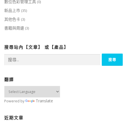
數位色彩管理工具
(0)
新品上市
(35)
其他色卡
(3)
書籍與周邊
(3)
搜尋站內【文章】 或【產品】
搜
尋
關
鍵
字:
翻譯
Translate
Powered by
近期文章