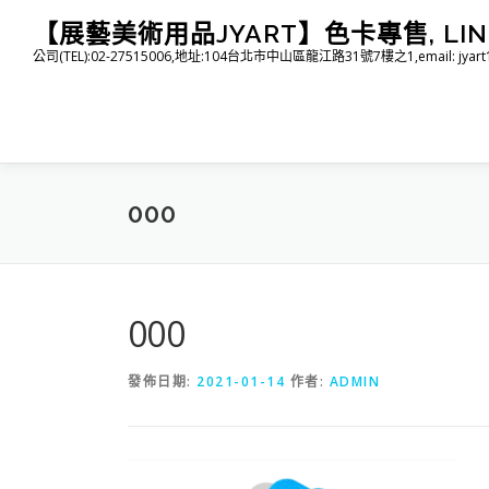
跳
【展藝美術用品JYART】色卡專售, LINE I
至
公司(TEL):02-27515006,地址:104台北市中山區龍江路31號7樓之1,email: jyart1015
主
要
內
容
000
000
發佈日期:
2021-01-14
作者:
ADMIN