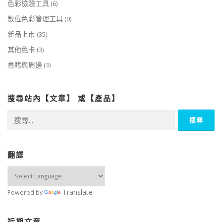
色彩檢驗工具
(6)
數位色彩管理工具
(0)
新品上市
(35)
其他色卡
(3)
書籍與周邊
(3)
搜尋站內【文章】 或【產品】
搜
尋
關
鍵
字:
翻譯
Translate
Powered by