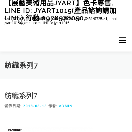
【展藝美術用品JYART】色卡專售,
跳
至
LINE ID: JYART1015(產品諮詢請加
主
LINE),行動 0978578050,
公司(TEL):02-27515006,地址:104台北市中山區龍江路31號7樓之1,email:
要
jyart1015@gmail.com,LINEID: jyart1015
內
容
選單
首頁
紡織系列
印刷系列
塑膠系列
商店
紡織系列7
下載
登入(註冊)
臉書粉絲專頁
紡織系列7
發佈日期:
2018-08-18
作者:
ADMIN