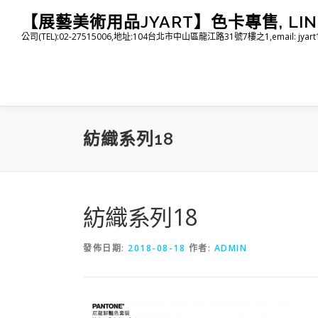
跳
【展藝美術用品JYART】色卡專售, LINE I
至
公司(TEL):02-27515006,地址:104台北市中山區龍江路31號7樓之1,email: jyart1015
主
要
內
容
紡織系列18
紡織系列18
發佈日期:
2018-08-18
作者:
ADMIN