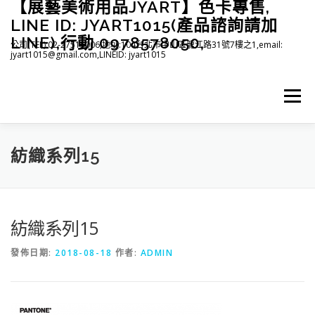
【展藝美術用品JYART】色卡專售,
跳
至
LINE ID: JYART1015(產品諮詢請加
主
LINE),行動 0978578050,
公司(TEL):02-27515006,地址:104台北市中山區龍江路31號7樓之1,email:
要
jyart1015@gmail.com,LINEID: jyart1015
內
容
選單
首頁
紡織系列
印刷系列
塑膠系列
商店
紡織系列15
下載
登入(註冊)
臉書粉絲專頁
紡織系列15
發佈日期:
2018-08-18
作者:
ADMIN