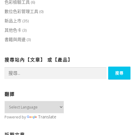
色彩檢驗工具
(6)
數位色彩管理工具
(0)
新品上市
(35)
其他色卡
(3)
書籍與周邊
(3)
搜尋站內【文章】 或【產品】
搜
尋
關
鍵
字:
翻譯
Translate
Powered by