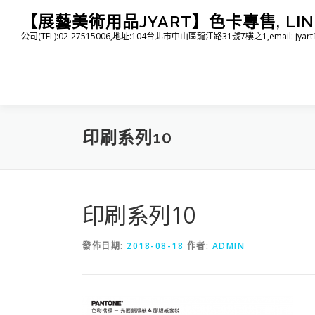
跳
【展藝美術用品JYART】色卡專售, LINE I
至
公司(TEL):02-27515006,地址:104台北市中山區龍江路31號7樓之1,email: jyart1015
主
要
內
容
印刷系列10
印刷系列10
發佈日期:
2018-08-18
作者:
ADMIN