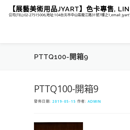
跳
【展藝美術用品JYART】色卡專售, LINE I
至
公司(TEL):02-27515006,地址:104台北市中山區龍江路31號7樓之1,email: jyart1015
主
要
內
容
PTTQ100-開箱9
PTTQ100-開箱9
發佈日期:
2019-05-15
作者:
ADMIN