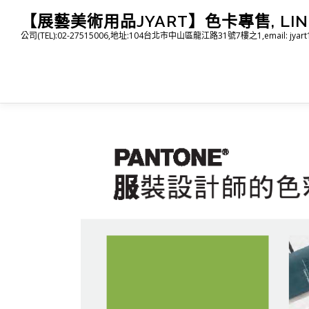
跳
【展藝美術用品JYART】色卡專售, LINE I
至
公司(TEL):02-27515006,地址:104台北市中山區龍江路31號7樓之1,email: jyart1015
主
要
內
容