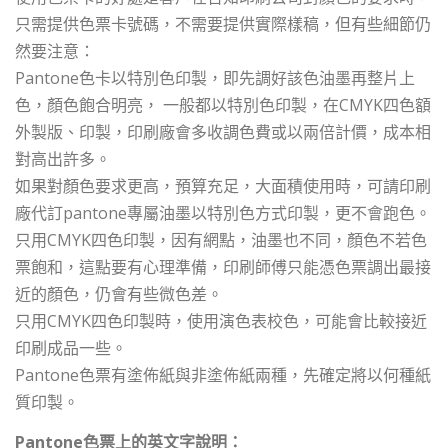
只需提供色票卡號碼，不需要提供實際樣稿，但有些細節仍
然要注意：
Pantone色卡以特別色印製，即先調好該色油墨再整片上
色，顏色飽合明亮， 一般都以特別色印製，在CMYK四色額
外製版、印製，印刷廠會多收調色費或以兩倍計價，成本相
對高出許多。
如果對顏色要求更高，預算充足，大面積使用時，可請印刷
廠代訂pantone專屬油墨以特別色方式印製，更不會跑色。
只用CMYK四色印製，因有網點，油墨也不同，顏色不若色
票飽和，這點要有心理準備，印刷師傅只能憑色票調出最接
近的顏色，仍會有些微色差。
只用CMYK四色印製時，使用演色表校色，可能會比較接近
印刷成品一些。
Pantone色票有塗佈紙與非塗佈紙兩種，先確定將以何種紙
質印製。
Pantone色票上的英文字說明：