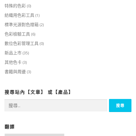
特殊的色彩
(0)
紡織用色彩工具
(1)
標準光源對色燈箱
(2)
色彩檢驗工具
(6)
數位色彩管理工具
(0)
新品上市
(35)
其他色卡
(3)
書籍與周邊
(3)
搜尋站內【文章】 或【產品】
搜
尋
關
鍵
字:
翻譯