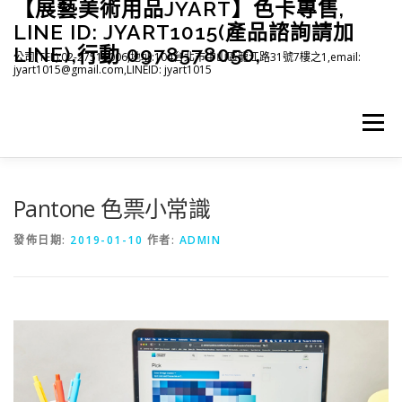
【展藝美術用品JYART】色卡專售,
跳
至
LINE ID: JYART1015(產品諮詢請加
主
LINE),行動 0978578050,
公司(TEL):02-27515006,地址:104台北市中山區龍江路31號7樓之1,email:
要
jyart1015@gmail.com,LINEID: jyart1015
內
容
選單
首頁
紡織系列
印刷系列
塑膠系列
商店
Pantone 色票小常識
發佈日期:
2019-01-10
作者:
ADMIN
下載
登入(註冊)
臉書粉絲專頁