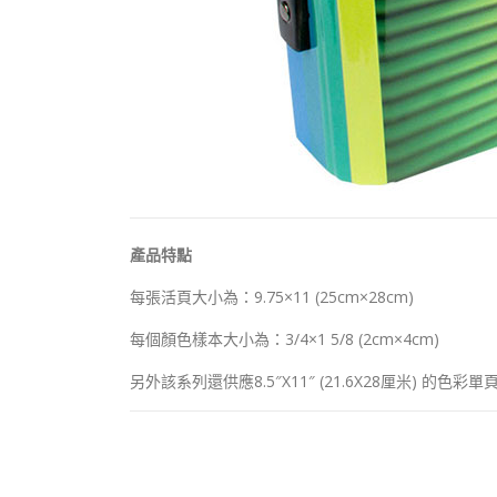
產品特點
每張活頁大小為：9.75×11 (25cm×28cm)
每個顏色樣本大小為：3/4×1 5/8 (2cm×4cm)
另外該系列還供應8.5″X11″ (21.6X28厘米) 的色