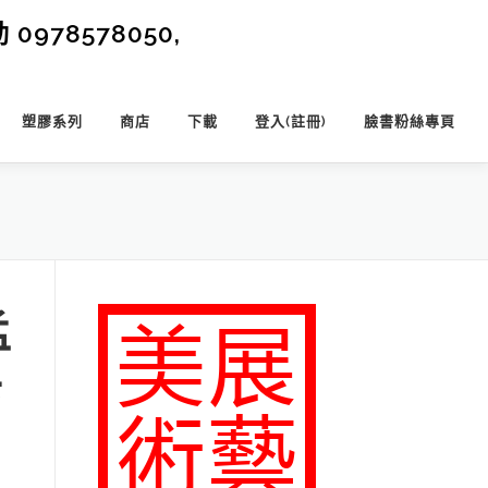
0978578050,
塑膠系列
商店
下載
登入(註冊)
臉書粉絲專頁
孟
卡