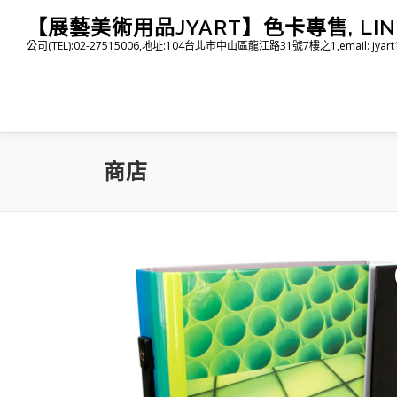
跳
【展藝美術用品JYART】色卡專售, LINE I
至
公司(TEL):02-27515006,地址:104台北市中山區龍江路31號7樓之1,email: jyart1015
主
要
內
容
商店