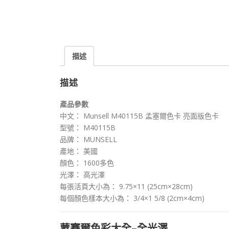
描述
描述
產品參數
中文： Munsell M40115B 孟塞爾色卡 亮面版色卡
型號： M40115B
品牌： MUNSELL
產地： 美國
顏色： 1600多色
光澤： 高光澤
每張活頁大小為： 9.75×11 (25cm×28cm)
每個顏色樣本大小為： 3/4×1 5/8 (2cm×4cm)
蒙賽爾色彩大全–全光澤