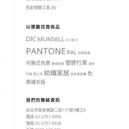
色彩檢驗工具
(6)
以標籤找尋商品
DIC
MUNSELL
NCS色卡
PANTONE
RAL
印刷色票
塑膠行業
可撕式色票
單張色票
塗料
紡織家居
色
行業
新上市
色彩檢測儀
票補充版
我們的聯絡資訊
台北市長安東路二段171號3樓之6
電話 02-2751-5006
傳真 02-2751-5028