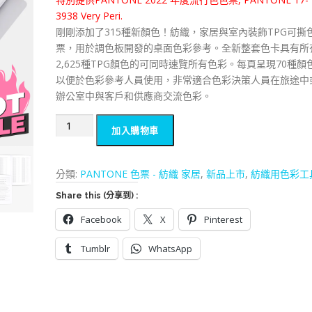
價
價
3938 Very Peri.
格
格
剛剛添加了315種新顏色！紡織，家居與室內裝飾TPG可撕
：
：
票，用於調色板開發的桌面色彩參考。全新整套色卡具有所
N
N
2,625種TPG顏色的可同時速覽所有色彩。每頁呈現70種顏
T
T
以便於色彩參考人員使用，非常適合色彩決策人員在旅途中
$
$
辦公室中與客戶和供應商交流色彩。
1
1
4
2
TPG
加入購物車
,
,
紙
3
5
版
0
0
色
分類:
PANTONE 色票 - 紡織 家居
,
新品上市
,
紡織用色彩工
0
0
票
。
。
Share this (分享到) :
速
覽
Facebook
X
Pinterest
版
Tumblr
WhatsApp
策
劃
手
冊-