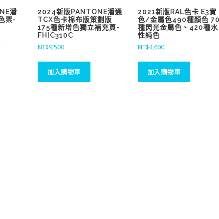
ONE潘
2024新版PANTONE潘通
2021新版RAL色卡 E3實
色票-
TCX色卡棉布版策劃版
色/金屬色490種顏色 7
175種新增色獨立補充頁-
種閃光金屬色、420種水
FHIC310C
性純色
目
0
NT$
9,500
NT$
4,600
前
價
格
加入購物車
加入購物車
：
N
T
$
3
1
,
0
0
0
。