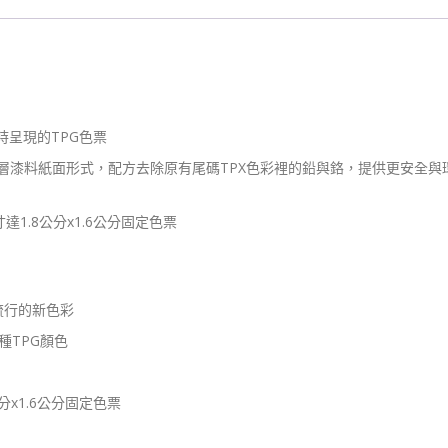
FHIP610A
數
量
時呈現的TPG色票
n) 的色彩採塗層漆料紙面形式，配方去除原有尾碼TPX色彩裡的鉛與鉻，提供更安全與
1.8公分x1.6公分固定色票
流行的新色彩
種TPG顏色
分x1.6公分固定色票