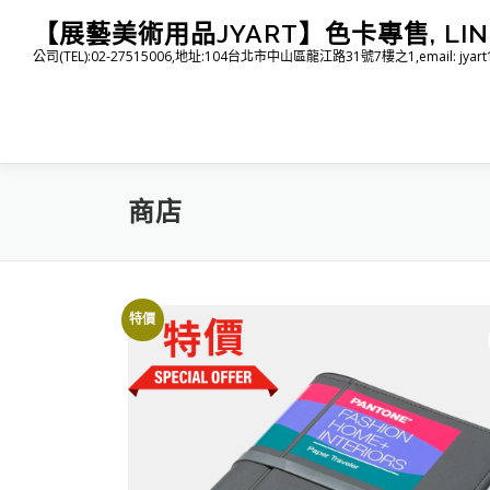
跳
【展藝美術用品JYART】色卡專售, LINE I
至
公司(TEL):02-27515006,地址:104台北市中山區龍江路31號7樓之1,email: jyart1015
主
要
內
容
商店
特價