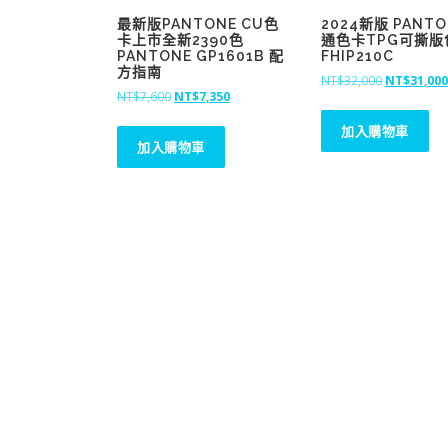
最新版PANTONE CU色
2024新版 PANT
卡上市全新2390色
通色卡TPG可撕版
PANTONE GP1601B 配
FHIP210C
方指南
原
NT$
32,000
NT$
31,00
原
目
NT$
7,600
NT$
7,350
始
始
前
價
加入購物車
價
價
格
加入購物車
格
格
：
：
：
N
N
N
T
T
T
$
$
$
3
7
7
2
,
,
,
6
3
0
0
5
0
0
0
0
。
。
。