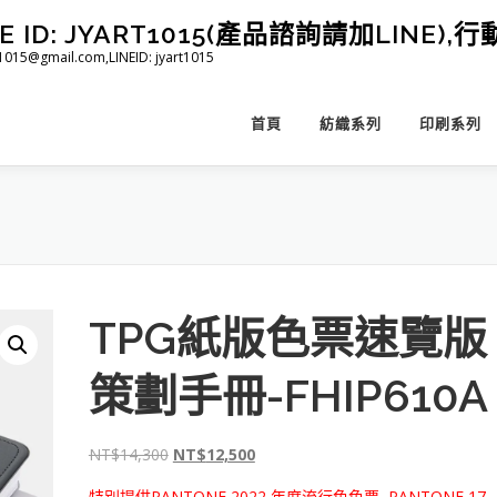
D: JYART1015(產品諮詢請加LINE),行動 
@gmail.com,LINEID: jyart1015
首頁
紡織系列
印刷系列
TPG紙版色票速覽版
策劃手冊-FHIP610A
原
目
NT$
14,300
NT$
12,500
始
前
特別提供PANTONE 2022 年度流行色色票, PANTONE 17-