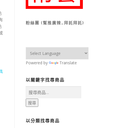
色
有
粉絲團 (幫推廣辣…拜託拜託)
色
或
Powered by
Translate
具
以關鍵字找尋商品
搜
尋
關
搜尋
鍵
字:
以分類找尋商品