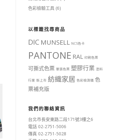
色彩檢驗工具
(6)
以標籤找尋商品
DIC
MUNSELL
NCS色卡
PANTONE
RAL
印刷色票
塑膠行業
可撕式色票
單張色票
塗料
紡織家居
色
行業
新上市
色彩檢測儀
票補充版
我們的聯絡資訊
台北市長安東路二段171號3樓之6
電話 02-2751-5006
傳真 02-2751-5028